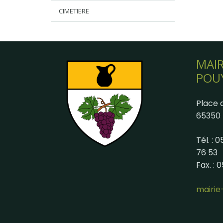
CIMETIERE
MAIR
POU
Place d
65350 
Tél. : 
76 53
Fax. : 
mairi