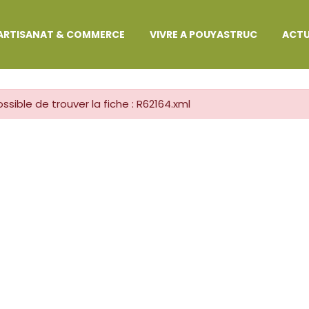
MARCHES ADMINISTRATIVES
ARTISANAT & COMMERCE
VIVRE A POUYASTRUC
ACTU
ssible de trouver la fiche : R62164.xml