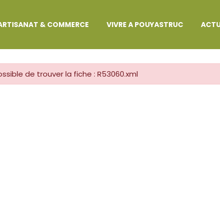
MARCHES ADMINISTRATIVES
ARTISANAT & COMMERCE
VIVRE A POUYASTRUC
ACTU
ssible de trouver la fiche : R53060.xml