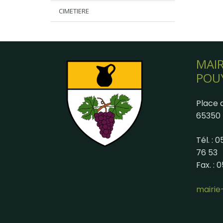
CIMETIERE
MAIR
POU
Place d
65350 
Tél. : 
76 53
Fax. : 
mairi