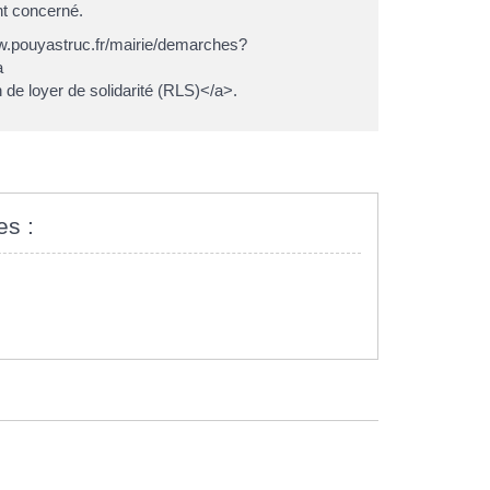
nt concerné.
www.pouyastruc.fr/mairie/demarches?
a
de loyer de solidarité (RLS)</a>.
es :