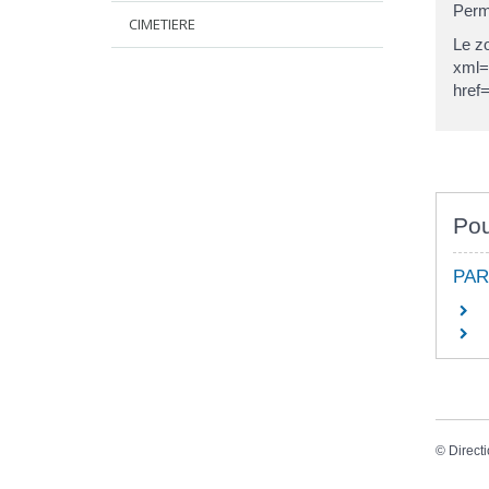
Perm
CIMETIERE
Le zo
xml=
href
Pou
PAR
©
Directi