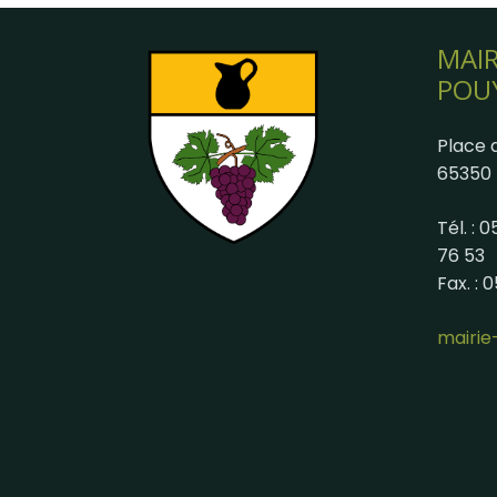
MAIR
POU
Place d
65350 
Tél. : 
76 53
Fax. : 
mairi