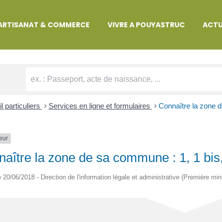
MARCHES ADMINISTRATIVES
ARTISANAT & COMMERCE
VIVRE A POUYASTRUC
ACTU
l particuliers
>
Services en ligne et formulaires
>
Connaître la zone d
eur
aître la zone de sa commune : 1, 1 bis,
le 20/06/2018 - Direction de l'information légale et administrative (Première min