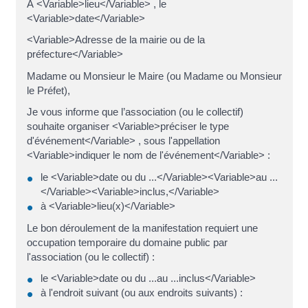
À <Variable>lieu</Variable> , le
<Variable>date</Variable>
<Variable>Adresse de la mairie ou de la
préfecture</Variable>
Madame ou Monsieur le Maire (ou Madame ou Monsieur
le Préfet),
Je vous informe que l’association (ou le collectif)
souhaite organiser <Variable>préciser le type
d'événement</Variable> , sous l'appellation
<Variable>indiquer le nom de l'événement</Variable> :
le <Variable>date ou du ...</Variable><Variable>au ...
</Variable><Variable>inclus,</Variable>
à <Variable>lieu(x)</Variable>
Le bon déroulement de la manifestation requiert une
occupation temporaire du domaine public par
l'association (ou le collectif) :
le <Variable>date ou du ...au ...inclus</Variable>
à l'endroit suivant (ou aux endroits suivants) :