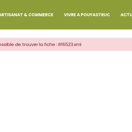
MARCHES ADMINISTRATIVES
ARTISANAT & COMMERCE
VIVRE A POUYASTRUC
ACTU
ssible de trouver la fiche : R16523.xml