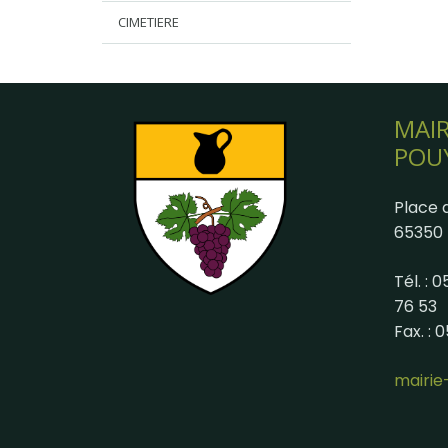
CIMETIERE
MAIR
POU
Place d
65350 
Tél. : 
76 53
Fax. : 
mairi