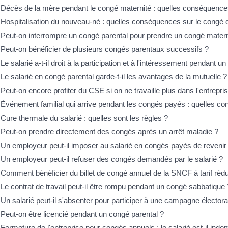
Décès de la mère pendant le congé maternité : quelles conséquences
Hospitalisation du nouveau-né : quelles conséquences sur le congé 
Peut-on interrompre un congé parental pour prendre un congé matern
Peut-on bénéficier de plusieurs congés parentaux successifs ?
Le salarié a-t-il droit à la participation et à l'intéressement pendant u
Le salarié en congé parental garde-t-il les avantages de la mutuelle ?
Peut-on encore profiter du CSE si on ne travaille plus dans l'entrepri
Événement familial qui arrive pendant les congés payés : quelles c
Cure thermale du salarié : quelles sont les règles ?
Peut-on prendre directement des congés après un arrêt maladie ?
Un employeur peut-il imposer au salarié en congés payés de revenir t
Un employeur peut-il refuser des congés demandés par le salarié ?
Comment bénéficier du billet de congé annuel de la SNCF à tarif rédu
Le contrat de travail peut-il être rompu pendant un congé sabbatique 
Un salarié peut-il s'absenter pour participer à une campagne électora
Peut-on être licencié pendant un congé parental ?
Fermeture de l'entreprise pour congés annuels : le salarié est-il inde