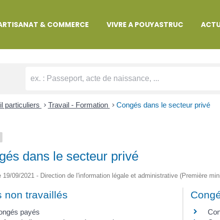
MARCHES ADMINISTRATIVES
ARTISANAT & COMMERCE
VIVRE A POUYASTRUC
ACTU
l particuliers
>
Travail - Formation
>
Congés dans le secteur privé
és dans le secteur privé
le 19/09/2021 - Direction de l'information légale et administrative (Première min
 non travaillés
Congés
ongés payés
Con