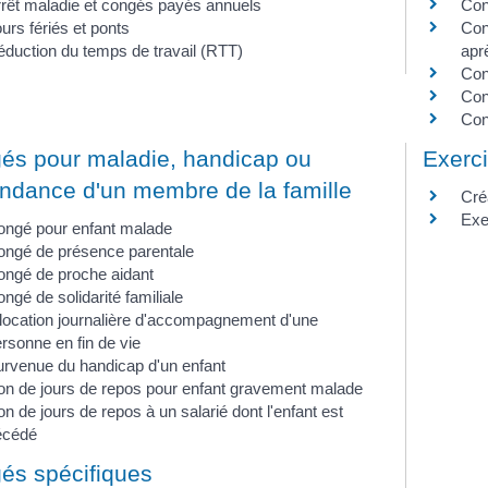
rêt maladie et congés payés annuels
Cong
urs fériés et ponts
Con
duction du temps de travail (RTT)
apr
Con
Con
Con
és pour maladie, handicap ou
Exerci
ndance d'un membre de la famille
Créa
Exe
ongé pour enfant malade
ongé de présence parentale
ongé de proche aidant
ngé de solidarité familiale
location journalière d'accompagnement d'une
rsonne en fin de vie
rvenue du handicap d'un enfant
n de jours de repos pour enfant gravement malade
n de jours de repos à un salarié dont l'enfant est
écédé
és spécifiques