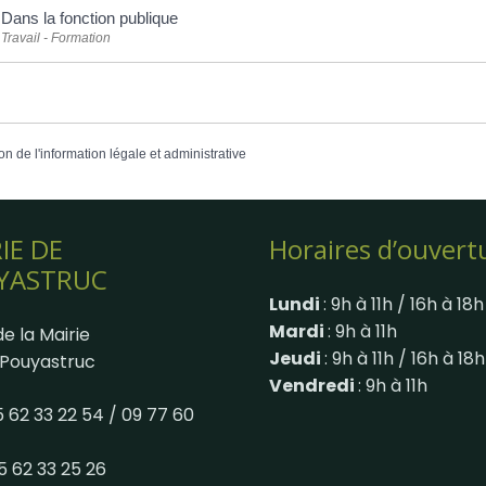
Dans la fonction publique
Travail - Formation
on de l'information légale et administrative
IE DE
Horaires d’ouvert
YASTRUC
Lundi
: 9h à 11h / 16h à 18h
Mardi
: 9h à 11h
e la Mairie
Jeudi
: 9h à 11h / 16h à 18h
Pouyastruc
Vendredi
: 9h à 11h
05 62 33 22 54 / 09 77 60
05 62 33 25 26