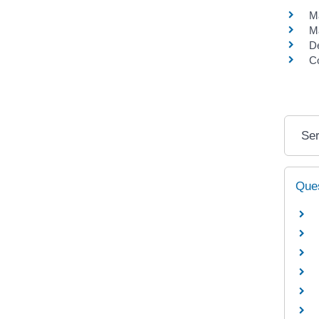
M
Ma
D
C
Ser
Ques