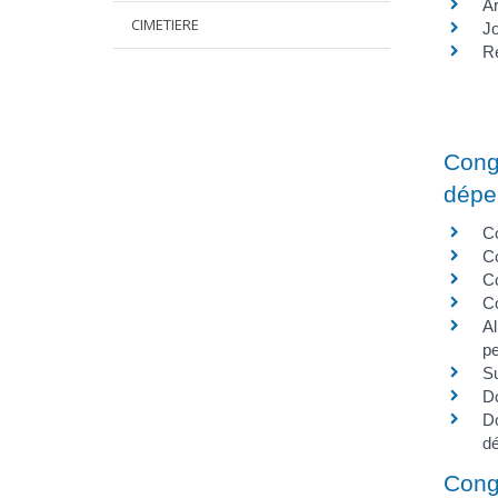
Ar
CIMETIERE
Jo
Ré
Cong
dépe
C
C
C
Co
Al
pe
Su
Do
Do
d
Cong