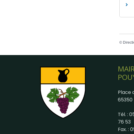
©
Directi
MAIR
POU
Place d
65350 
Tél. : 
76 53
Fax. : 