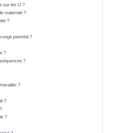
 sur les IJ ?
de maternité ?
ité ?
n congé parental ?
se ?
onséquences ?
ravailler ?
it ?
?
le ?
mnisé ?