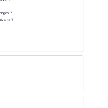
congés ?
uivante ?