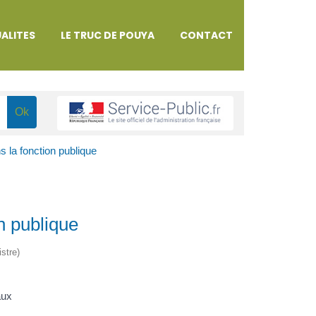
ALITES
LE TRUC DE POUYA
CONTACT
 la fonction publique
n publique
istre)
aux