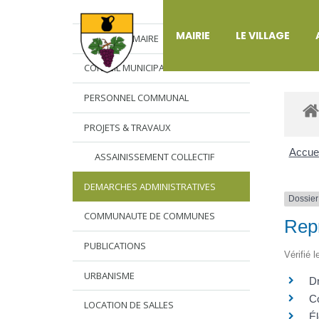
DÉ
MAIRIE
LE VILLAGE
L’EDITO DU MAIRE
CONSEIL MUNICIPAL
PERSONNEL COMMUNAL
PROJETS & TRAVAUX
Accuei
ASSAINISSEMENT COLLECTIF
DEMARCHES ADMINISTRATIVES
Dossier
COMMUNAUTE DE COMMUNES
Repr
PUBLICATIONS
Vérifié 
URBANISME
Dr
Co
LOCATION DE SALLES
Él