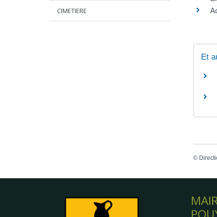
Ac
CIMETIERE
Et a
©
Directi
MAIR
POU