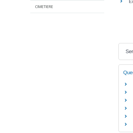
Ex
CIMETIERE
Ser
Ques