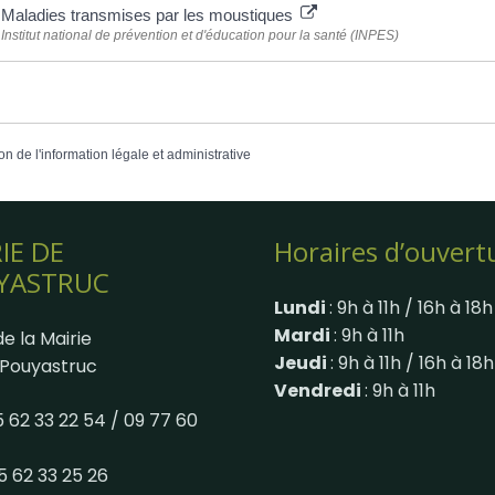
Maladies transmises par les moustiques
Institut national de prévention et d'éducation pour la santé (INPES)
on de l'information légale et administrative
IE DE
Horaires d’ouvert
YASTRUC
Lundi
: 9h à 11h / 16h à 18h
Mardi
: 9h à 11h
e la Mairie
Jeudi
: 9h à 11h / 16h à 18h
Pouyastruc
Vendredi
: 9h à 11h
05 62 33 22 54 / 09 77 60
05 62 33 25 26