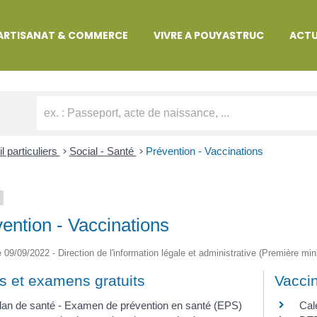
MARCHES ADMINISTRATIVES
ARTISANAT & COMMERCE
VIVRE A POUYASTRUC
ACTU
l particuliers
>
Social - Santé
>
Prévention - Vaccinations
ention - Vaccinations
le 09/09/2022 - Direction de l'information légale et administrative (Première min
s et examens gratuits
Vaccin
lan de santé - Examen de prévention en santé (EPS)
Cal