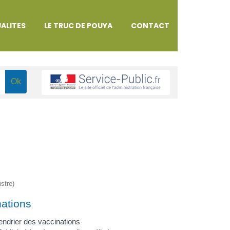
ALITES
LE TRUC DE POUYA
CONTACT
istre)
ations
endrier des vaccinations