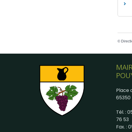
©
Directi
MAIR
POU
Place d
65350 
Tél. : 
76 53
Fax. : 