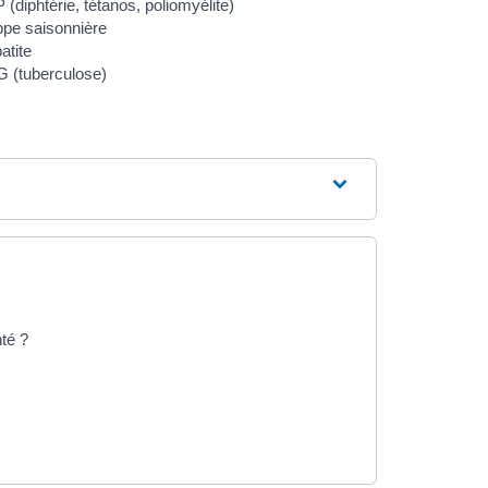
(diphtérie, tétanos, poliomyélite)
ppe saisonnière
atite
 (tuberculose)
nté ?