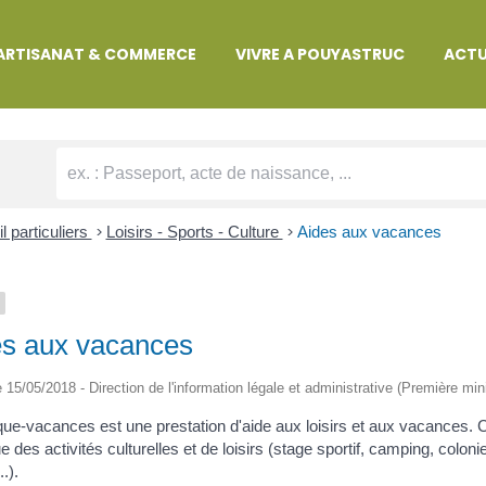
MARCHES ADMINISTRATIVES
ARTISANAT & COMMERCE
VIVRE A POUYASTRUC
ACTU
l particuliers
>
Loisirs - Sports - Culture
>
Aides aux vacances
es aux vacances
le 15/05/2018 - Direction de l'information légale et administrative (Première min
ue-vacances est une prestation d'aide aux loisirs et aux vacances. C
e des activités culturelles et de loisirs (stage sportif, camping, coloni
.).