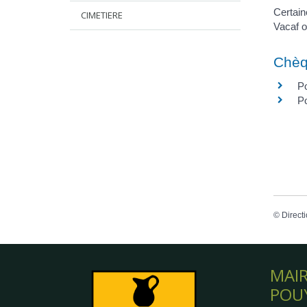
Certain
CIMETIERE
Vacaf o
Chèq
Po
Po
©
Directi
MAIR
POU