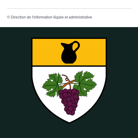
©
Direction de l'information légale et administrative