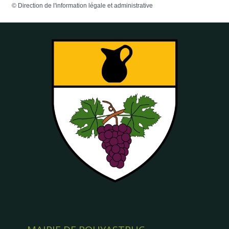
©
Direction de l'information légale et administrative