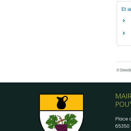
Et a
©
Directi
MAIR
POU
Place d
65350 