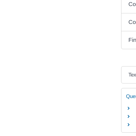
Co
Co
Fi
Tex
Ques