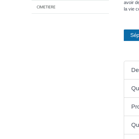
avoir d
CIMETIERE
la vie 
Sép
De 
Qu
Pr
Qu