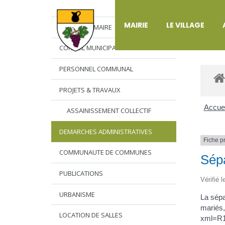
DÉ
MAIRIE
LE VILLAGE
L’EDITO DU MAIRE
CONSEIL MUNICIPAL
PERSONNEL COMMUNAL
PROJETS & TRAVAUX
Accuei
ASSAINISSEMENT COLLECTIF
DEMARCHES ADMINISTRATIVES
Fiche p
COMMUNAUTE DE COMMUNES
Sépa
PUBLICATIONS
Vérifié 
URBANISME
La sépa
mariés,
LOCATION DE SALLES
xml=R17