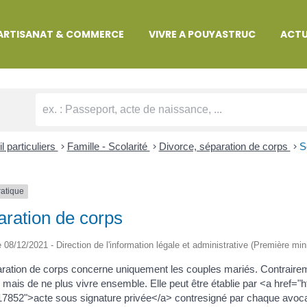
MARCHES ADMINISTRATIVES
ARTISANAT & COMMERCE
VIVRE A POUYASTRUC
ACTU
l particuliers
>
Famille - Scolarité
>
Divorce, séparation de corps
>
S
ratique
ration de corps
le 08/12/2021 - Direction de l'information légale et administrative (Première min
ration de corps concerne uniquement les couples mariés. Contrairem
 mais de ne plus vivre ensemble. Elle peut être établie par <a href=
852">acte sous signature privée</a> contresigné par chaque avocat 