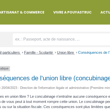
MARCHES ADMINISTRATIVES
ARTISANAT & COMMERCE
VIVRE A POUYASTRUC
ACTU
l particuliers
>
Famille - Scolarité
>
Union libre
>
Conséquences de l'u
ratique
équences de l'union libre (concubinag
le 20/04/2023 - Direction de l'information légale et administrative (Première min
es en union libre ? Le concubinage n'entraîne aucune conséquence e
de vous peut à tout moment rompre cette union. Le concubinage peut 
s ou sur la situation fiscale. Ces conséquences sont plus limitées qu