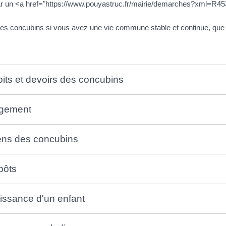
ar un <a href="https://www.pouyastruc.fr/mairie/demarches?xml=R4
es concubins si vous avez une vie commune stable et continue, que 
oits et devoirs des concubins
gement
ens des concubins
pôts
issance d'un enfant