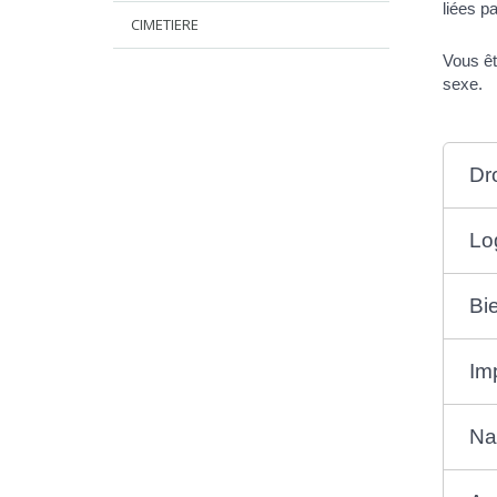
liées p
CIMETIERE
Vous êt
sexe.
Dr
Lo
Bi
Im
Na