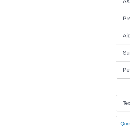
As
Pr
Ai
Su
Pe
Tex
Ques