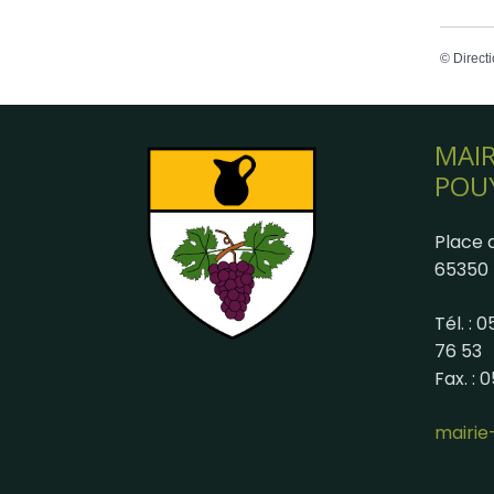
©
Directi
MAIR
POU
Place d
65350 
Tél. : 
76 53
Fax. : 
mairi