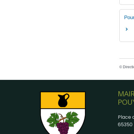
Pour
©
Directi
MAIR
POU
Place d
65350 