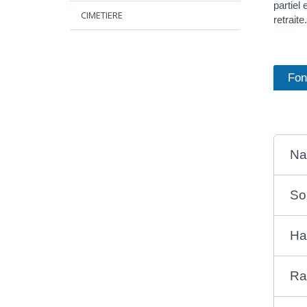
partiel
CIMETIERE
retraite.
Fon
Na
So
Ha
Ra