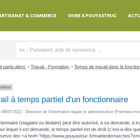
MARCHES ADMINISTRATIVES
ARTISANAT & COMMERCE
VIVRE A POUYASTRUC
ACTU
l particuliers
>
Travail - Formation
>
Temps de travail dans la fonctio
ratique
ail à temps partiel d'un fonctionnaire
le 08/07/2022 - Direction de l'information légale et administrative (Première min
ionnaire (stagiaire ou titulaire) peut être autorisé, à sa demande, à tra
our lequel il est demandé, le temps partiel est de droit (c'est-à-dire q
éserve des <a href="https://www.pouyastruc.fr/mairie/demarches?x