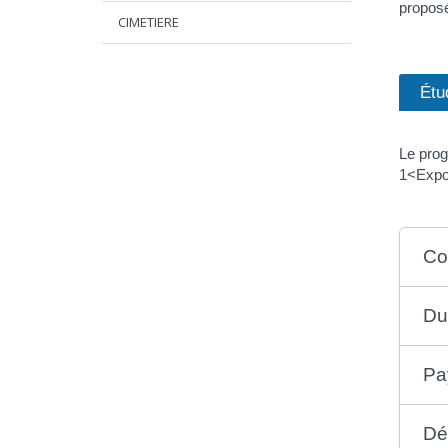
propos
CIMETIERE
Étu
Le prog
1<Expo
Co
Du
Pa
Dé