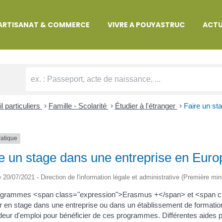
MARCHES ADMINISTRATIVES
ARTISANAT & COMMERCE
VIVRE A POUYASTRUC
ACTU
l particuliers
>
Famille - Scolarité
>
Étudier à l'étranger
>
Faire un st
ratique
e un stage dans une entreprise en Euro
le 20/07/2021 - Direction de l'information légale et administrative (Première min
ogrammes <span class="expression">Erasmus +</span> et <span c
ir en stage dans une entreprise ou dans un établissement de formatio
ur d'emploi pour bénéficier de ces programmes. Différentes aides po