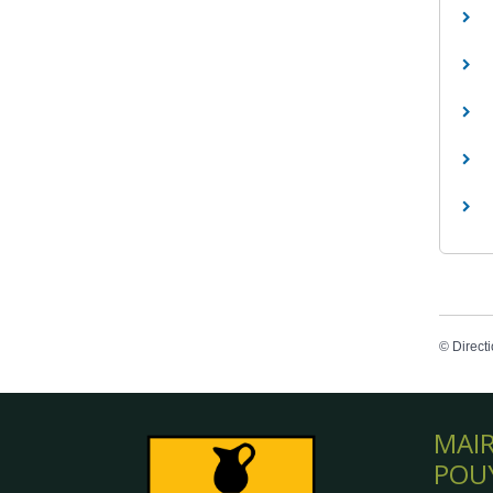
©
Directi
MAIR
POU