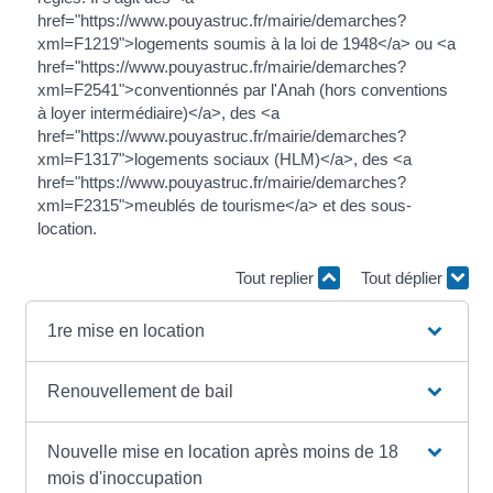
href="https://www.pouyastruc.fr/mairie/demarches?
xml=F1219">logements soumis à la loi de 1948</a> ou <a
href="https://www.pouyastruc.fr/mairie/demarches?
xml=F2541">conventionnés par l'Anah (hors conventions
à loyer intermédiaire)</a>, des <a
href="https://www.pouyastruc.fr/mairie/demarches?
xml=F1317">logements sociaux (HLM)</a>, des <a
href="https://www.pouyastruc.fr/mairie/demarches?
xml=F2315">meublés de tourisme</a> et des sous-
location.
Tout replier
Tout déplier
1re mise en location
Renouvellement de bail
Nouvelle mise en location après moins de 18
mois d'inoccupation