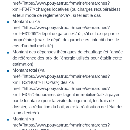
href="https://www.pouyastruc.fr/mairie/demarches?
xml=F947">charges locatives (ou charges récupérables)
et leur mode de règlement</a>, si tel est le cas
Montant du <a
href="https://www.pouyastruc.fr/mairie/demarches?
xml=F31269">dépôt de garantie</a>, s'il est exigé par le
propriétaire (mais le dépôt de garantie est interdit dans le
cas d'un bail mobilité)
Montant des dépenses théoriques de chauffage (et l'année
de référence des prix de l'énergie utilisés pour établir cette
estimation)
Montant total (<a
href="https://www.pouyastruc.fr/mairie/demarches?
xml=R24408">TTC</a>) des <a
href="https://www.pouyastruc.fr/mairie/demarches?
xml=F375">honoraires de l'agent immobilier</a> à payer
par le locataire (pour la visite du logement, les frais de
dossier, la rédaction du bail, voire la réalisation de l'état des
lieux d'entrée)
Montant <a
href="https://www.pouyastruc.fr/mairie/demarches?