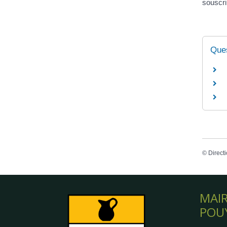
souscri
Ques
©
Directi
MAIR
POU