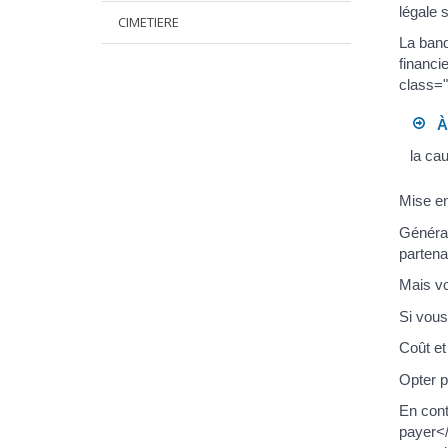
légale 
CIMETIERE
La banq
financi
class=
À 
la ca
Mise en
Général
partena
Mais vo
Si vous
Coût et
Opter p
En cont
payer</