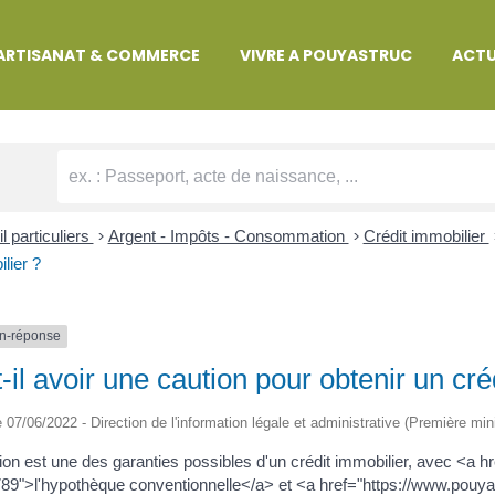
MARCHES ADMINISTRATIVES
ARTISANAT & COMMERCE
VIVRE A POUYASTRUC
ACTU
l particuliers
>
Argent - Impôts - Consommation
>
Crédit immobilier
lier ?
n-réponse
-il avoir une caution pour obtenir un cré
le 07/06/2022 - Direction de l'information légale et administrative (Première min
ion est une des garanties possibles d'un crédit immobilier, avec <a 
9">l'hypothèque conventionnelle</a> et <a href="https://www.pouy