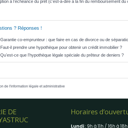
ption à l'échéance du prêt (c'est-à-dire à la fin du remboursement du c
tions ? Réponses !
Garantie co-emprunteur : que faire en cas de divorce ou de séparati
Faut-il prendre une hypothèque pour obtenir un crédit immobilier ?
Qu'est-ce que l'hypothèque légale spéciale du prêteur de deniers ?
on de l'information légale et administrative
IE DE
Horaires d’ouvert
YASTRUC
Lundi
: 9h à 11h / 16h à 18h