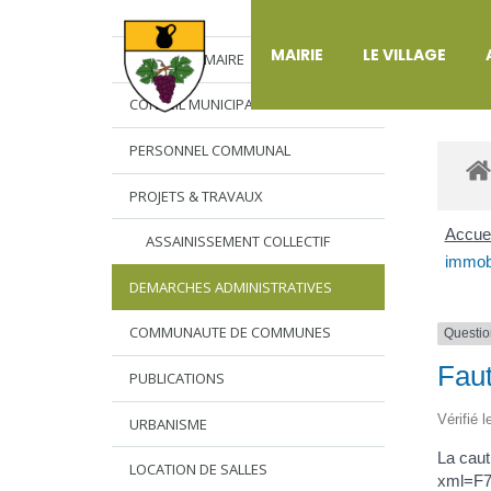
DÉ
MAIRIE
LE VILLAGE
L’EDITO DU MAIRE
CONSEIL MUNICIPAL
PERSONNEL COMMUNAL
PROJETS & TRAVAUX
Accuei
ASSAINISSEMENT COLLECTIF
immobi
DEMARCHES ADMINISTRATIVES
COMMUNAUTE DE COMMUNES
Questio
Faut
PUBLICATIONS
Vérifié 
URBANISME
La caut
LOCATION DE SALLES
xml=F78