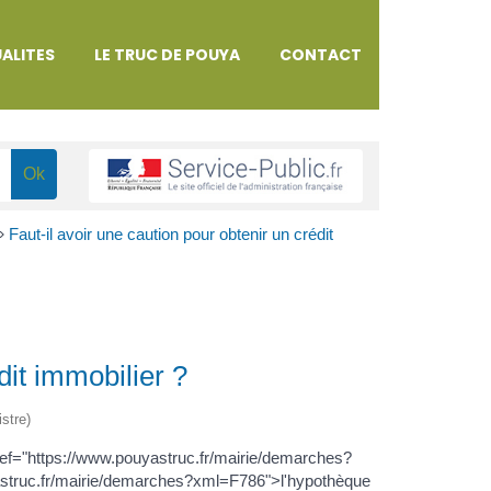
ALITES
LE TRUC DE POUYA
CONTACT
>
Faut-il avoir une caution pour obtenir un crédit
dit immobilier ?
istre)
href="https://www.pouyastruc.fr/mairie/demarches?
astruc.fr/mairie/demarches?xml=F786">l'hypothèque