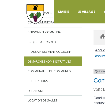
DÉ
MAIRIE
LE VILLAGE
L’EDITO DU MAIRE
CONSEIL MUNICIPAL
PERSONNEL COMMUNAL
PROJETS & TRAVAUX
Accuei
ASSAINISSEMENT COLLECTIF
assur
DEMARCHES ADMINISTRATIVES
COMMUNAUTE DE COMMUNES
Questio
Cont
PUBLICATIONS
Vérifié 
URBANISME
Conduir
LOCATION DE SALLES
risquez