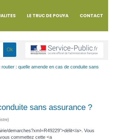
ALITES
LE TRUC DE POUYA
CONTACT
 routier : quelle amende en cas de conduite sans
 conduite sans assurance ?
istre)
mairie/demarches?xml=R49229">délit</a>. Vous
i vous commettez cette <a