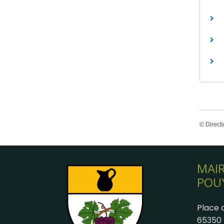
©
Directi
MAIR
POU
Place d
65350 