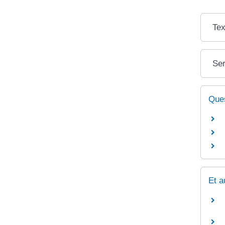
Tex
Ser
Ques
Et a