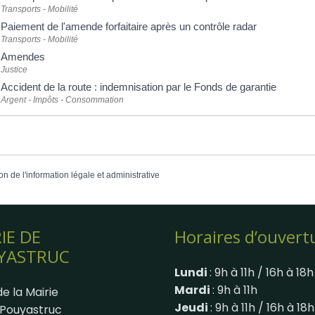
Transports - Mobilité
Paiement de l'amende forfaitaire après un contrôle radar
Transports - Mobilité
Amendes
Justice
Accident de la route : indemnisation par le Fonds de garantie
Argent - Impôts - Consommation
on de l'information légale et administrative
IE DE
Horaires d’ouvert
YASTRUC
Lundi
: 9h à 11h / 16h à 18h
Mardi
: 9h à 11h
e la Mairie
Jeudi
: 9h à 11h / 16h à 18h
Pouyastruc