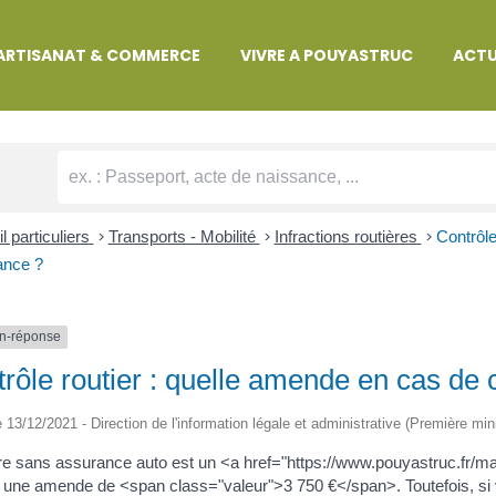
MARCHES ADMINISTRATIVES
ARTISANAT & COMMERCE
VIVRE A POUYASTRUC
ACTU
l particuliers
>
Transports - Mobilité
>
Infractions routières
>
Contrôle
ance ?
n-réponse
rôle routier : quelle amende en cas de
le 13/12/2021 - Direction de l'information légale et administrative (Première min
e sans assurance auto est un <a href="https://www.pouyastruc.fr/
 une amende de <span class="valeur">3 750 €</span>. Toutefois, s