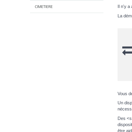
CIMETIERE
Il n'y a
La déma
Vous de
Un disp
nécessa
Des <sp
disposi
être ai