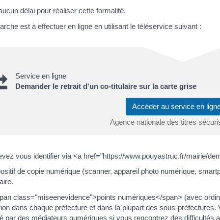
 aucun délai pour réaliser cette formalité.
rche est à effectuer en ligne en utilisant le téléservice suivant :
Service en ligne
Demander le retrait d'un co-titulaire sur la carte grise
Accéder au service en lig
Agence nationale des titres sécur
vez vous identifier via <a href="https://www.pouyastruc.fr/mairi
ositif de copie numérique (scanner, appareil photo numérique, smartp
ire.
an class="miseenevidence">points numériques</span> (avec ordinat
tion dans chaque préfecture et dans la plupart des sous-préfecture
dé par des médiateurs numériques si vous rencontrez des difficultés avec