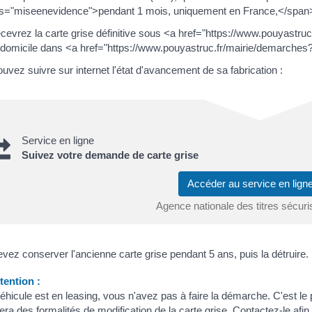
s="miseenevidence">pendant 1 mois, uniquement en France,</span> e
cevrez la carte grise définitive sous <a href="https://www.pouyast
 domicile dans <a href="https://www.pouyastruc.fr/mairie/demarches
uvez suivre sur internet l'état d'avancement de sa fabrication :
Service en ligne
Suivez votre demande de carte grise
Accéder au service en lig
Agence nationale des titres sécur
vez conserver l'ancienne carte grise pendant 5 ans, puis la détruire.
ention :
véhicule est en leasing, vous n'avez pas à faire la démarche. C'est le 
era des formalités de modification de la carte grise. Contactez-le afi