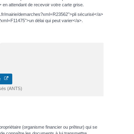
n attendant de recevoir votre carte grise.
ruc.fr/mairie/demarches?xml=R23562">pli sécurisé</a>
?xml=F11475">un délai qui peut varier</a>.
ne
isés (ANTS)
propriétaire (organisme financier ou prêteur) qui se
n de connaître les documents à lui transmettre.