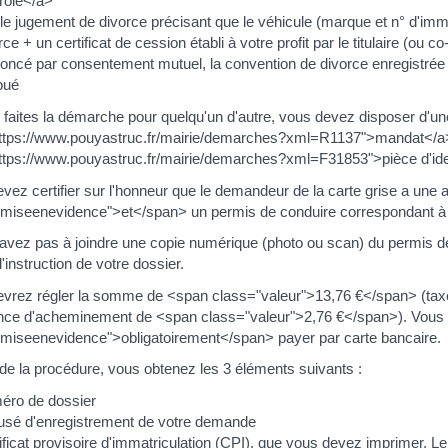
rôle</a>
 le jugement de divorce précisant que le véhicule (marque et n° d'immat
rce + un certificat de cession établi à votre profit par le titulaire (ou co-t
oncé par consentement mutuel, la convention de divorce enregistrée p
ibué
 faites la démarche pour quelqu'un d'autre, vous devez disposer d'u
https://www.pouyastruc.fr/mairie/demarches?xml=R1137">mandat</a>
ttps://www.pouyastruc.fr/mairie/demarches?xml=F31853">pièce d'ide
vez certifier sur l'honneur que le demandeur de la carte grise a une 
miseenevidence">et</span> un permis de conduire correspondant à l
avez pas à joindre une copie numérique (photo ou scan) du permis d
l'instruction de votre dossier.
vrez régler la somme de <span class="valeur">13,76 €</span> (tax
nce d'acheminement de <span class="valeur">2,76 €</span>). Vous
miseenevidence">obligatoirement</span> payer par carte bancaire.
n de la procédure, vous obtenez les 3 éléments suivants :
éro de dossier
sé d'enregistrement de votre demande
ificat provisoire d'immatriculation (CPI), que vous devez imprimer. 