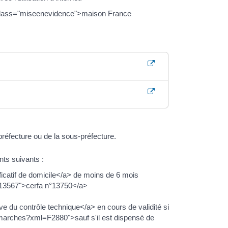
class="miseenevidence">maison France
préfecture ou de la sous-préfecture.
ts suivants :
catif de domicile</a> de moins de 6 mois
R13567">cerfa n°13750</a>
du contrôle technique</a> en cours de validité si
demarches?xml=F2880">sauf s'il est dispensé de