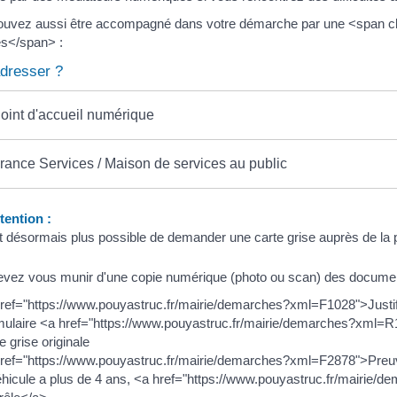
ouvez aussi être accompagné dans votre démarche par une <span 
es</span> :
dresser ?
oint d'accueil numérique
rance Services / Maison de services au public
ention :
est désormais plus possible de demander une carte grise auprès de la 
vez vous munir d'une copie numérique (photo ou scan) des documen
ref="https://www.pouyastruc.fr/mairie/demarches?xml=F1028">Justifi
ulaire <a href="https://www.pouyastruc.fr/mairie/demarches?xml=
e grise originale
ref="https://www.pouyastruc.fr/mairie/demarches?xml=F2878">Preuve 
éhicule a plus de 4 ans, <a href="https://www.pouyastruc.fr/mairie/