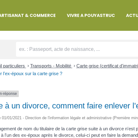
MARCHES ADMINISTRATIVES
ARTISANAT & COMMERCE
VIVRE A POUYASTRUC
ACTU
l particuliers
>
Transports - Mobilité
>
Carte grise (certificat d'immatr
r l'ex-époux sur la carte grise ?
n-réponse
e à un divorce, comment faire enlever l'
le 01/01/2021 - Direction de l'information légale et administrative (Première min
gement de nom du titulaire de la carte grise suite à un divorce n'est 
é à l'un des ex-époux après le divorce, celui-ci peut en faire la demand