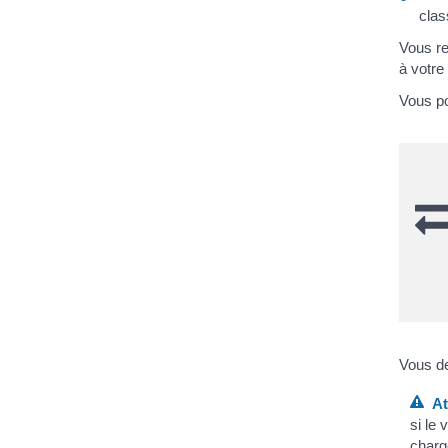
clas
Vous re
à votre
Vous po
Vous de
Att
si le 
charg