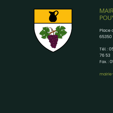
MAIR
POU
Place d
65350 
Tél. : 
76 53
Fax. : 
mairi