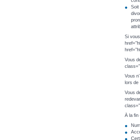
cont
Soit
divo
pron
attr
Si vous
href="
href="h
Vous de
class="
Vous n'
lors de 
Vous de
redeva
class="
À la fi
Num
Accu
Cert