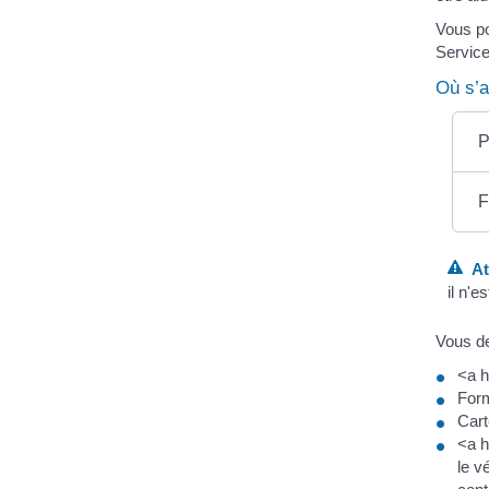
Vous p
Servic
Où s’a
P
F
Att
il n'
Vous de
<a h
Form
Cart
<a h
le v