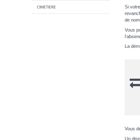
CIMETIERE
Si votr
revanch
de nom 
Vous p
l'absen
La déma
Vous de
Un disp