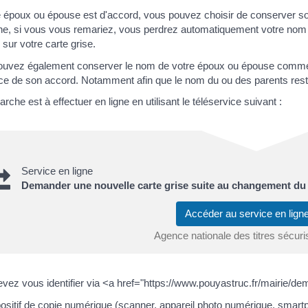
e époux ou épouse est d'accord, vous pouvez choisir de conserver 
e, si vous vous remariez, vous perdrez automatiquement votre nom
sur votre carte grise.
ouvez également conserver le nom de votre époux ou épouse comme 
ce de son accord. Notamment afin que le nom du ou des parents rest
rche est à effectuer en ligne en utilisant le téléservice suivant :
Service en ligne
Demander une nouvelle carte grise suite au changement du 
Accéder au service en lig
Agence nationale des titres sécur
vez vous identifier via <a href="https://www.pouyastruc.fr/mairi
ositif de copie numérique (scanner, appareil photo numérique, smartp