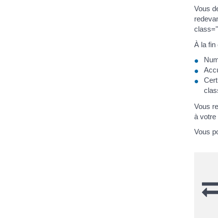
Vous de
redeva
class="
À la fi
Num
Accu
Cert
clas
Vous re
à votre
Vous po