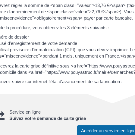
vrez régler la somme de <span class="valeur">13,76 €</span> (tax
nce d'acheminement de <span class="valeur">2,76 €</span>). Vous
miseenevidence">obligatoirement</span> payer par carte bancaire.
n de la procédure, vous obtenez les 3 éléments suivants :
éro de dossier
sé d'enregistrement de votre demande
ificat provisoire d'immatriculation (CPI), que vous devez imprimer. 
s="miseenevidence">pendant 1 mois, uniquement en France,</span> e
cevrez la carte grise définitive sous <a href="https://www.pouyast
 domicile dans <a href="https://www.pouyastruc.fr/mairie/demarches
uvez suivre sur internet l'état d'avancement de sa fabrication :
Service en ligne
Suivez votre demande de carte grise
Accéder au service en lig