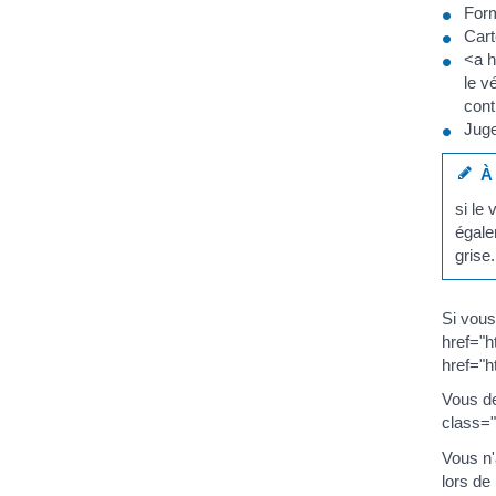
Form
Cart
<a h
le v
cont
Juge
À 
si le
égale
grise.
Si vous
href="
href="h
Vous de
class="
Vous n'
lors de 