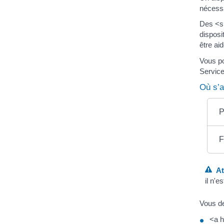
nécessa
Des <sp
disposi
être ai
Vous p
Servic
Où s’a
P
F
Att
il n'
Vous de
<a h