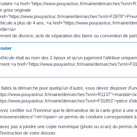
ulaire <a href="https://www.pouyastruc.fr/mairie/demarches?xml=
e grise originale
ref="https://www.pouyastruc.fr/mairie/demarches?xml=F2878">Preuve 
éhicule a plus de 4 ans, <a href="https://www.pouyastruc.fr/mairie/
rôle</a>
ment de divorce, acte de séparation des biens ou convention de par
noter
 véhicule était au nom des 2 époux et qu'un jugement l'attribue uniq
ment <a href="https://www.pouyastruc.fr/mairie/demarches?xml=F3121
 faites la démarche pour quelqu'un d'autre, vous devez disposer d'u
https://www.pouyastruc.fr/mairie/demarches?xml=R1137">mandat</a>
ttps://www.pouyastruc.fr/mairie/demarches?xml=F31853">pièce d'ide
vez certifier sur l'honneur que le demandeur de la carte grise a une 
miseenevidence">et</span> un permis de conduire correspondant à l
avez pas à joindre une copie numérique (photo ou scan) du permis d
l'instruction de votre dossier.