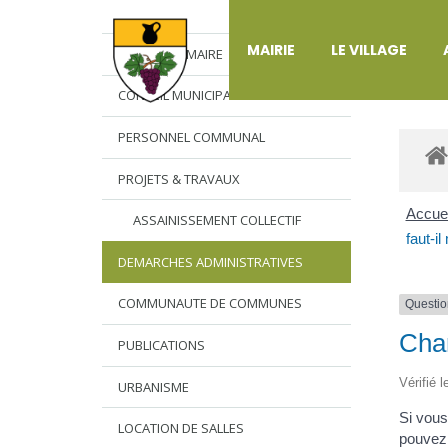
DÉ
MAIRIE
LE VILLAGE
L’EDITO DU MAIRE
CONSEIL MUNICIPAL
PERSONNEL COMMUNAL
PROJETS & TRAVAUX
Accuei
ASSAINISSEMENT COLLECTIF
faut-il
DEMARCHES ADMINISTRATIVES
COMMUNAUTE DE COMMUNES
Questio
Chan
PUBLICATIONS
Vérifié 
URBANISME
Si vous
LOCATION DE SALLES
pouvez 