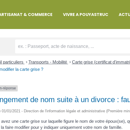
MARCHES ADMINISTRATIVES
ARTISANAT & COMMERCE
VIVRE A POUYASTRUC
ACTU
l particuliers
>
Transports - Mobilité
>
Carte grise (certificat d'immatr
 modifier la carte grise ?
n-réponse
gement de nom suite à un divorce : faut-
le 01/01/2021 - Direction de l'information légale et administrative (Première min
 avez une carte grise sur laquelle figure le nom de votre époux(se), 
la faire modifier pour y indiquer uniquement votre nom de famille.