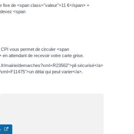
e fixe de <span class="valeur">11 €</span> +
 devez <span
Le CPI vous permet de circuler <span
n attendant de recevoir votre carte grise.
ruc.fr/mairie/demarches?xml=R23562">pli sécurisé</a>
?xml=F11475">un délai qui peut varier</a>.
ne