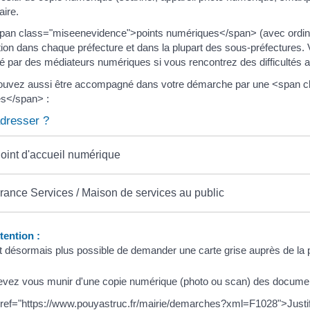
ire.
an class="miseenevidence">points numériques</span> (avec ordinat
tion dans chaque préfecture et dans la plupart des sous-préfecture
dé par des médiateurs numériques si vous rencontrez des difficultés avec
ouvez aussi être accompagné dans votre démarche par une <span 
es</span> :
dresser ?
oint d'accueil numérique
rance Services / Maison de services au public
ention :
est désormais plus possible de demander une carte grise auprès de la 
vez vous munir d'une copie numérique (photo ou scan) des documen
ref="https://www.pouyastruc.fr/mairie/demarches?xml=F1028">Justifi