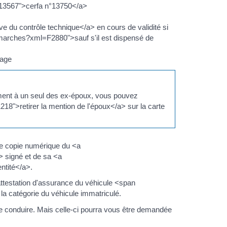
R13567">cerfa n°13750</a>
du contrôle technique</a> en cours de validité si
demarches?xml=F2880">sauf s'il est dispensé de
tage
uement à un seul des ex-époux, vous pouvez
8">retirer la mention de l'époux</a> sur la carte
ne copie numérique du <a
 signé et de sa <a
ntité</a>.
attestation d'assurance du véhicule <span
a catégorie du véhicule immatriculé.
e conduire. Mais celle-ci pourra vous être demandée