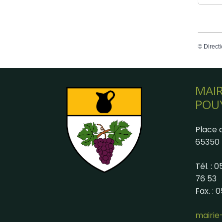
©
Directi
MAIR
POU
Place d
65350 
Tél. : 
76 53
Fax. : 
mairi