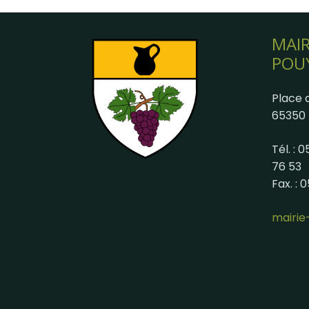
MAIR
POU
Place d
65350 
Tél. : 
76 53
Fax. : 
mairi