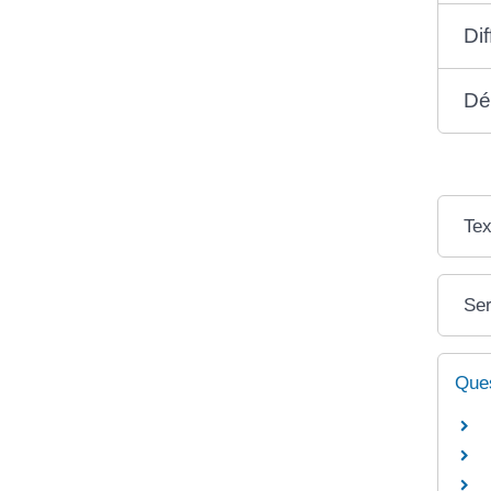
Di
Dé
Tex
Ser
Ques