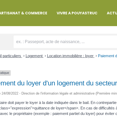
MARCHES ADMINISTRATIVES
ARTISANAT & COMMERCE
VIVRE A POUYASTRUC
ACTU
l particuliers
>
Logement
>
Location immobilière : loyer
>
Paiement d
ratique
ment du loyer d'un logement du secteur
le 24/08/2022 - Direction de l'information légale et administrative (Première min
taire doit payer le loyer à la date indiquée dans le bail. En contrepart
lass="expression">quittance de loyer</span>. En cas de difficultés à pa
avec le propriétaire (exemple : paiement partiel du loyer) pour éviter 