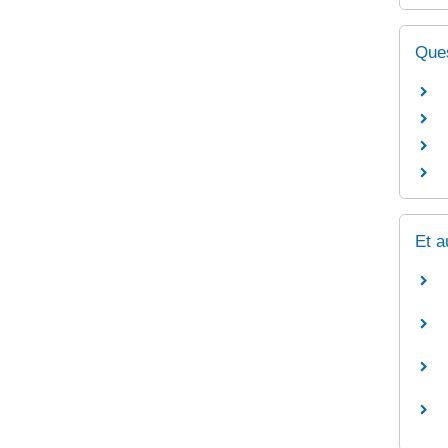
Ques
Et a