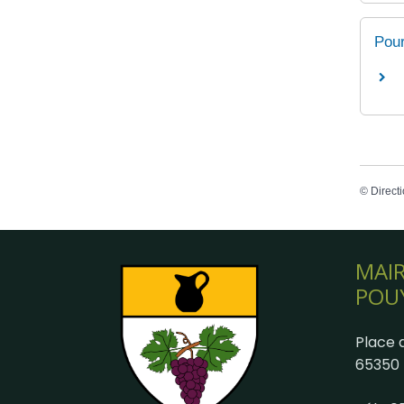
Pour
©
Directi
MAIR
POU
Place d
65350 