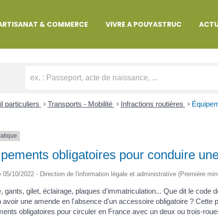
MARCHES ADMINISTRATIVES
ARTISANAT & COMMERCE
VIVRE A POUYASTRUC
ACTU
l particuliers
>
Transports - Mobilité
>
Infractions routières
>
Équipem
ratique
pements obligatoires pour conduire un
le 05/10/2022 - Direction de l'information légale et administrative (Première min
 gants, gilet, éclairage, plaques d'immatriculation... Que dit le code 
 avoir une amende en l'absence d'un accessoire obligatoire ? Cette p
ents obligatoires pour circuler en France avec un deux ou trois-roues