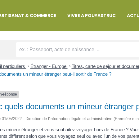
MARCHES ADMINISTRATIVES
ARTISANAT & COMMERCE
VIVRE A POUYASTRUC
ACTU
l particuliers
>
Étranger - Europe
>
Titres, carte de séjour et docume
documents un mineur étranger peut-il sortir de France ?
n-réponse
 quels documents un mineur étranger pe
le 31/05/2022 - Direction de l'information légale et administrative (Première min
es mineur étranger et vous souhaitez voyager hors de France ? Vo
ts diffèrent selon que vous voyagez seul ou avec l'un de vos paren