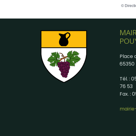
©
Directi
MAIR
POU
Place d
65350 
Tél. : 
76 53
Fax. : 
mairi