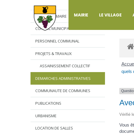
DÉ
MAIRIE
LE VILLAGE
L’EDITO DU MAIRE
CONSEIL MUNICIPAL
PERSONNEL COMMUNAL
PROJETS & TRAVAUX
Accuei
ASSAINISSEMENT COLLECTIF
quels 
DEMARCHES ADMINISTRATIVES
COMMUNAUTE DE COMMUNES
Questio
Avec
PUBLICATIONS
Vérifié 
URBANISME
Vous êt
LOCATION DE SALLES
documen