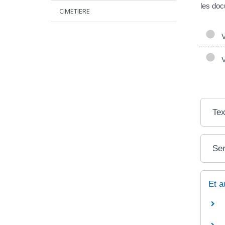
les doc
CIMETIERE
Vo
Vo
Tex
Ser
Et a