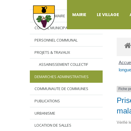
DÉ
MAIRIE
LE VILLAGE
L’EDITO DU MAIRE
CONSEIL MUNICIPAL
PERSONNEL COMMUNAL
PROJETS & TRAVAUX
Accuei
ASSAINISSEMENT COLLECTIF
longue
DEMARCHES ADMINISTRATIVES
COMMUNAUTE DE COMMUNES
Fiche p
Pris
PUBLICATIONS
mal
URBANISME
Vérifié 
LOCATION DE SALLES