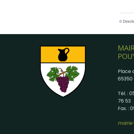
©
Directi
MAIR
POU
Place d
65350 
Tél. : 
76 53
Fax. : 
mairi