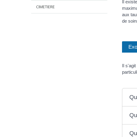
Il exis
CIMETIERE
maximum
aux tau
de soin
Exo
Il s'ag
particu
Qu
Qu
Qu