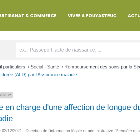
MARCHES ADMINISTRATIVES
ARTISANAT & COMMERCE
VIVRE A POUYASTRUC
ACTU
l particuliers
>
Social - Santé
>
Remboursement des soins par la Séc
 durée (ALD) par l'Assurance maladie
ratique
e en charge d'une affection de longue 
adie
le 02/12/2021 - Direction de l'information légale et administrative (Première min