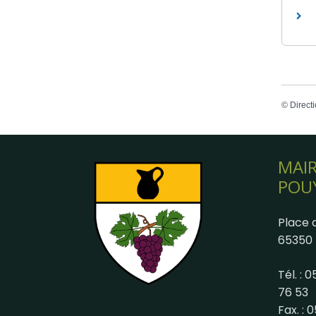
©
Directi
MAIR
POU
Place d
65350 
Tél. : 
76 53
Fax. : 