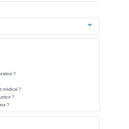
urateur ?
at médical ?
ustice ?
eur ?