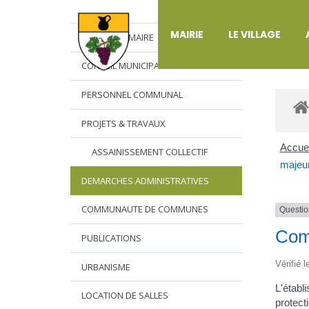
DÉ
MAIRIE
LE VILLAGE
L’EDITO DU MAIRE
CONSEIL MUNICIPAL
PERSONNEL COMMUNAL
PROJETS & TRAVAUX
Accuei
ASSAINISSEMENT COLLECTIF
majeur
DEMARCHES ADMINISTRATIVES
COMMUNAUTE DE COMMUNES
Questio
Comm
PUBLICATIONS
Vérifié 
URBANISME
L'établ
LOCATION DE SALLES
protect