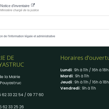
Notice d'inventaire
Ministère chargé de la justice
on de l'information légale et administrative
IE DE
Horaires d’ouvert
YASTRUC
Lundi
: 9h à 11h / 16h à 18h
Mardi
: 9h à 11h
e la Mairie
Jeudi
: 9h à 11h / 16h à 18h
Pouyastruc
Vendredi
: 9h à 11h
05 62 33 22 54 / 09 77 60
05 62 33 25 26