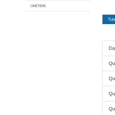
CIMETIERE
Tute
Dan
Qu
Qui
Qu
Qu