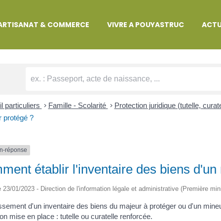
MARCHES ADMINISTRATIVES
ARTISANAT & COMMERCE
VIVRE A POUYASTRUC
ACTU
l particuliers
>
Famille - Scolarité
>
Protection juridique (tutelle, curate
 protégé ?
n-réponse
ent établir l'inventaire des biens d'un
le 23/01/2023 - Direction de l'information légale et administrative (Première min
issement d'un inventaire des biens du majeur à protéger ou d'un mine
ion mise en place : tutelle ou curatelle renforcée.