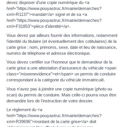
devez disposer d'une copie numérique du <a
href="https://www.pouyastruc.fr/mairie/demarches?
xml=R1137">mandat</a> signé et de sa <a
href="https://www.pouyastruc.fr/mairie/demarches?
xml=F31853">pièce d'identité</a>.
Vous devez par ailleurs fournir des informations, notamment
l'identité du titulaire (et éventuellement des cotitulaires) de la
carte grise : nom, prénoms, sexe, date et lieu de naissance,
numéro de téléphone et adresse électronique.
Vous devez certifier sur l'honneur que le demandeur de la
carte grise a une attestation d'assurance du véhicule <span
class="miseenevidence">et</span> un permis de conduire
correspondant à la catégorie du véhicule immatriculé.
Vous n'avez pas à joindre une copie numérique (photo ou
scan) du permis de conduire. Mais celle-ci pourra vous être
demandée lors de l'instruction de votre dossier.
Le règlement du <a
href="https://www.pouyastruc.fr/mairie/demarches?
xml=R39696">montant de la carte grise</a> doit