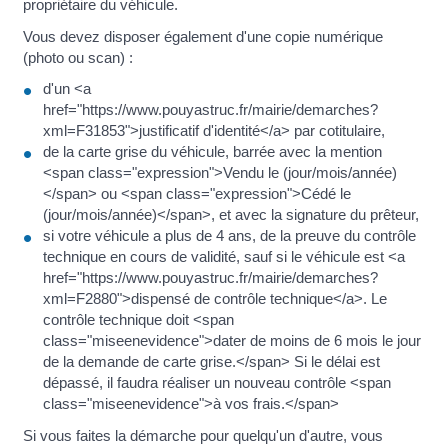
propriétaire du véhicule.
Vous devez disposer également d'une copie numérique
(photo ou scan) :
d'un <a
href="https://www.pouyastruc.fr/mairie/demarches?
xml=F31853">justificatif d'identité</a> par cotitulaire,
de la carte grise du véhicule, barrée avec la mention
<span class="expression">Vendu le (jour/mois/année)
</span> ou <span class="expression">Cédé le
(jour/mois/année)</span>, et avec la signature du prêteur,
si votre véhicule a plus de 4 ans, de la preuve du contrôle
technique en cours de validité, sauf si le véhicule est <a
href="https://www.pouyastruc.fr/mairie/demarches?
xml=F2880">dispensé de contrôle technique</a>. Le
contrôle technique doit <span
class="miseenevidence">dater de moins de 6 mois le jour
de la demande de carte grise.</span> Si le délai est
dépassé, il faudra réaliser un nouveau contrôle <span
class="miseenevidence">à vos frais.</span>
Si vous faites la démarche pour quelqu'un d'autre, vous