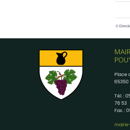
©
Directi
MAIR
POU
Place d
65350 
Tél. : 
76 53
Fax. : 
mairi