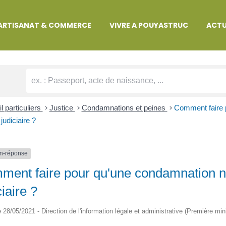
MARCHES ADMINISTRATIVES
ARTISANAT & COMMERCE
VIVRE A POUYASTRUC
ACTU
l particuliers
>
Justice
>
Condamnations et peines
>
Comment faire p
judiciaire ?
n-réponse
ent faire pour qu'une condamnation ne
ciaire ?
le 28/05/2021 - Direction de l'information légale et administrative (Première min