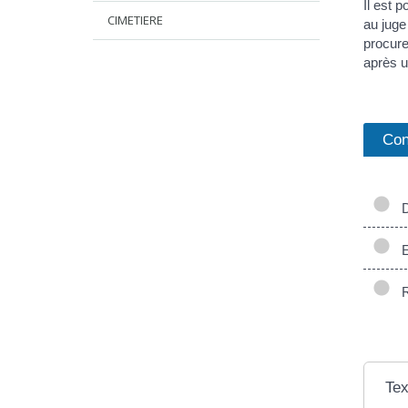
Il est 
CIMETIERE
au juge
procure
après u
Con
Di
E
Ré
Tex