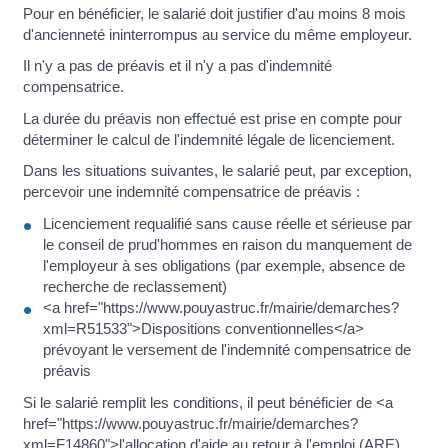
Pour en bénéficier, le salarié doit justifier d'au moins 8 mois
d'ancienneté ininterrompus au service du même employeur.
Il n'y a pas de préavis et il n'y a pas d'indemnité
compensatrice.
La durée du préavis non effectué est prise en compte pour
déterminer le calcul de l'indemnité légale de licenciement.
Dans les situations suivantes, le salarié peut, par exception,
percevoir une indemnité compensatrice de préavis :
Licenciement requalifié sans cause réelle et sérieuse par
le conseil de prud'hommes en raison du manquement de
l'employeur à ses obligations (par exemple, absence de
recherche de reclassement)
<a href="https://www.pouyastruc.fr/mairie/demarches?
xml=R51533">Dispositions conventionnelles</a>
prévoyant le versement de l'indemnité compensatrice de
préavis
Si le salarié remplit les conditions, il peut bénéficier de <a
href="https://www.pouyastruc.fr/mairie/demarches?
xml=F14860">l'allocation d'aide au retour à l'emploi (ARE)