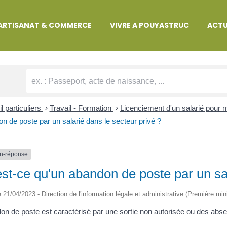
MARCHES ADMINISTRATIVES
ARTISANAT & COMMERCE
VIVRE A POUYASTRUC
ACTU
l particuliers
>
Travail - Formation
>
Licenciement d'un salarié pour m
n de poste par un salarié dans le secteur privé ?
n-réponse
st-ce qu'un abandon de poste par un sal
le 21/04/2023 - Direction de l'information légale et administrative (Première min
on de poste est caractérisé par une sortie non autorisée ou des absen