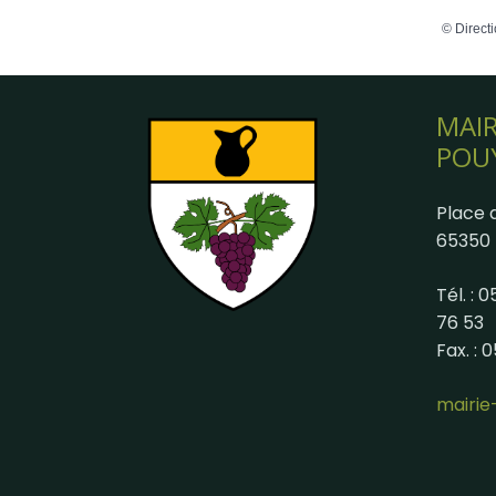
©
Directi
MAIR
POU
Place d
65350 
Tél. : 
76 53
Fax. : 
mairi