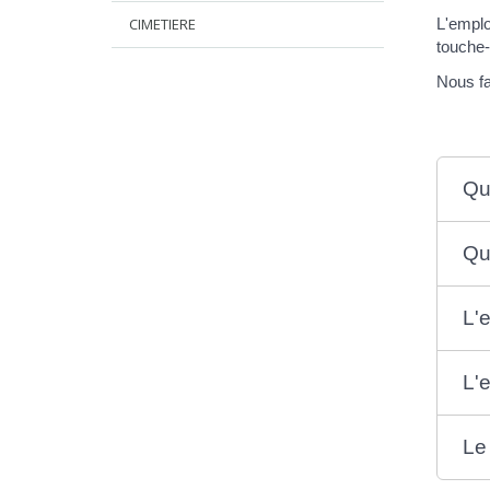
CIMETIERE
L'emplo
touche-
Nous fa
Qu
Qu
L'
L'
Le