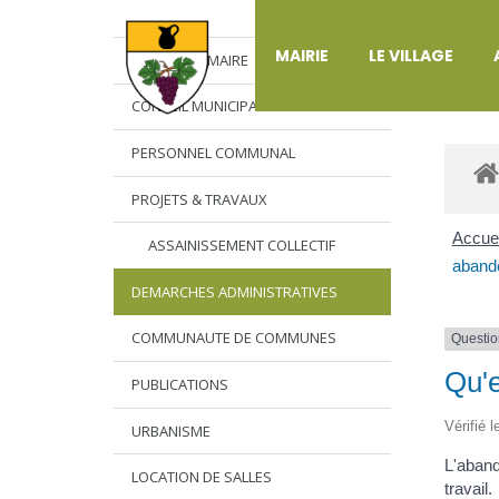
DÉ
MAIRIE
LE VILLAGE
L’EDITO DU MAIRE
CONSEIL MUNICIPAL
PERSONNEL COMMUNAL
PROJETS & TRAVAUX
Accuei
ASSAINISSEMENT COLLECTIF
abando
DEMARCHES ADMINISTRATIVES
COMMUNAUTE DE COMMUNES
Questio
Qu'e
PUBLICATIONS
Vérifié 
URBANISME
L'aband
LOCATION DE SALLES
travail.