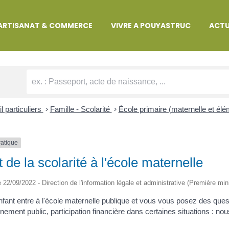
MARCHES ADMINISTRATIVES
ARTISANAT & COMMERCE
VIVRE A POUYASTRUC
ACTU
l particuliers
>
Famille - Scolarité
>
École primaire (maternelle et él
ratique
 de la scolarité à l'école maternelle
le 22/09/2022 - Direction de l'information légale et administrative (Première min
nfant entre à l'école maternelle publique et vous vous posez des quest
gnement public, participation financière dans certaines situations : no