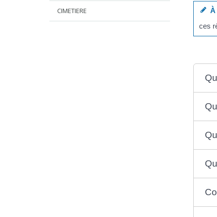
CIMETIERE
À 
ces rè
Qu
Qu
Qui
Qu
Co