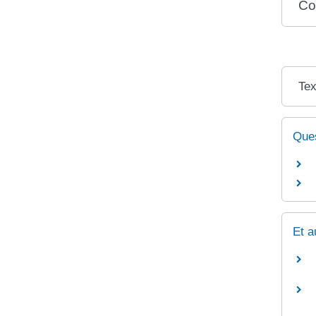
Co
Tex
Ques
Et a