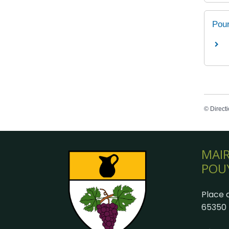
Pour
©
Directi
MAIR
POU
Place d
65350 