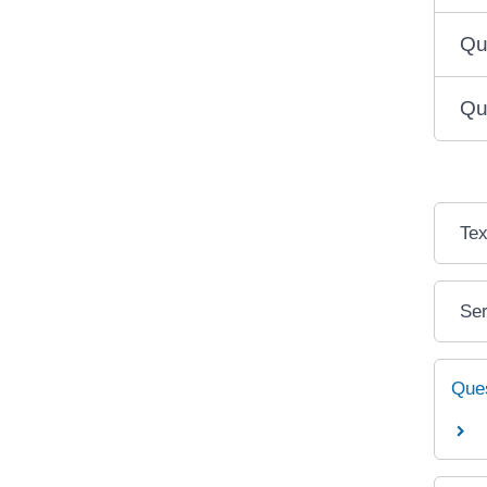
Qu
Qu
Tex
Ser
Ques