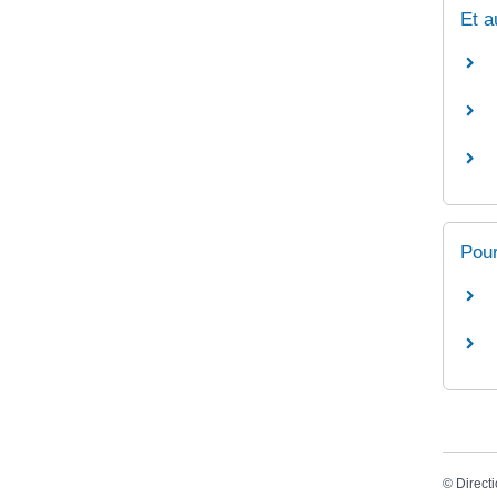
Et a
Pour
©
Directi