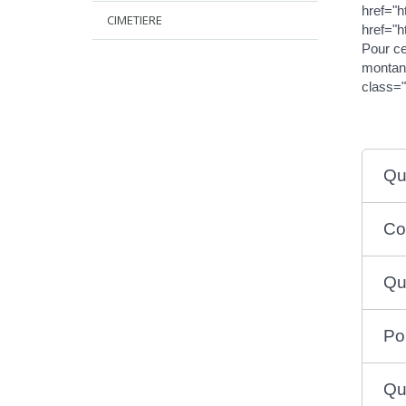
href="
CIMETIERE
href="h
Pour ce
montant
class=
Qu
Co
Qu
Po
Qu