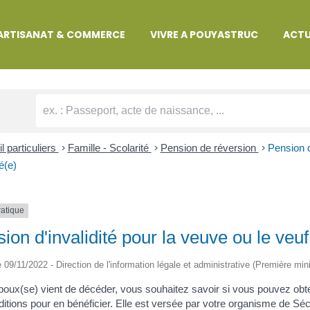
MARCHES ADMINISTRATIVES
ARTISANAT & COMMERCE
VIVRE A POUYASTRUC
ACTU
l particuliers
>
Famille - Scolarité
>
Pension de réversion
>
Pension d
é(e)
ratique
ion d'invalidité pour la veuve ou le veu
le 09/11/2022 - Direction de l'information légale et administrative (Première mini
poux(se) vient de décéder, vous souhaitez savoir si vous pouvez obte
ditions pour en bénéficier. Elle est versée par votre organisme de Séc