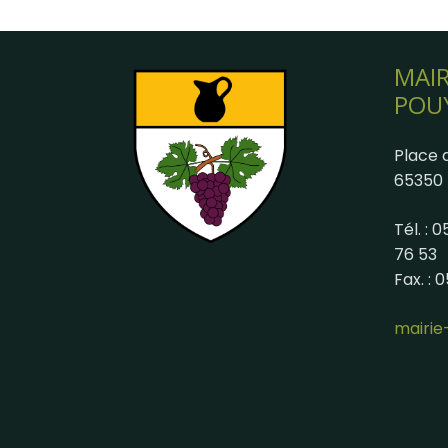
MAIR
POU
Place d
65350 
Tél. : 
76 53
Fax. : 
mairi