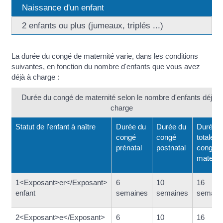
Naissance d'un enfant
2 enfants ou plus (jumeaux, triplés ...)
La durée du congé de maternité varie, dans les conditions
suivantes, en fonction du nombre d'enfants que vous avez
déjà à charge :
Durée du congé de maternité selon le nombre d'enfants déjà à
charge
Statut de l'enfant à naître
Durée du
Durée du
Durée
congé
congé
totale d
prénatal
postnatal
congé d
materni
1<Exposant>er</Exposant>
6
10
16
enfant
semaines
semaines
semain
2<Exposant>e</Exposant>
6
10
16