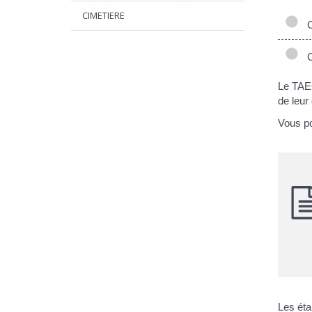
CIMETIERE
Cr
Cr
Le TAEG
de leur 
Vous po
Les éta