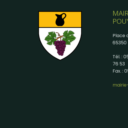
MAIR
POU
Place d
65350 
Tél. : 
76 53
Fax. : 
mairi