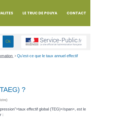
ALITES
LE TRUC DE POUYA
CONTACT
ommation
>
Qu'est-ce que le taux annuel effectif
 (TAEG) ?
istre)
pression">taux effectif global (TEG)</span>, est le
r :