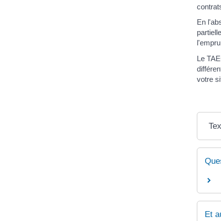
contrat
En l'ab
partiel
l'empru
Le TAEG
différe
votre s
Tex
Ques
Et a