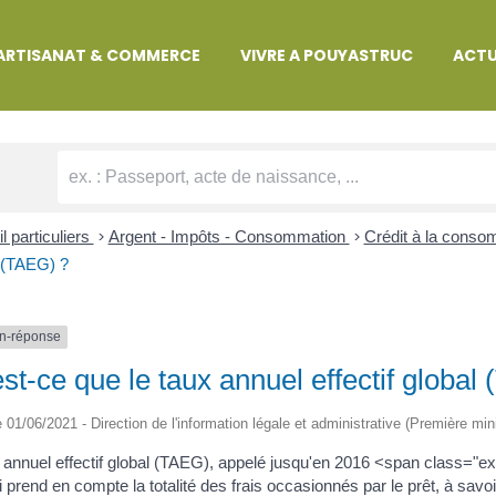
MARCHES ADMINISTRATIVES
ARTISANAT & COMMERCE
VIVRE A POUYASTRUC
ACTU
l particuliers
>
Argent - Impôts - Consommation
>
Crédit à la cons
 (TAEG) ?
n-réponse
st-ce que le taux annuel effectif global
le 01/06/2021 - Direction de l'information légale et administrative (Première min
 annuel effectif global (TAEG), appelé jusqu'en 2016 <span class="ex
i prend en compte la totalité des frais occasionnés par le prêt, à savoi