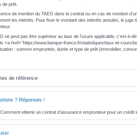
s de prêt.
sence de mention du TAEG dans le contrat ou en cas de mention d'un
lement les intérêts. Pour fixer le montant des intérêts annulés, le jug
nteur.
 ne peut pas être supérieur au taux de l'usure applicable, c'est-à-dire
nts <a href="https://www.banque-france.fr/statistiques/taux-et-cours/
ituation : somme empruntée, durée et type de prêt (immobilier, consom
tes de référence
tions ? Réponses !
Comment obtenir un contrat d'assurance emprunteur pour un crédit i
ussi