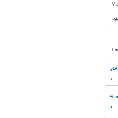
Mo
Ré
Tex
Ques
Et a