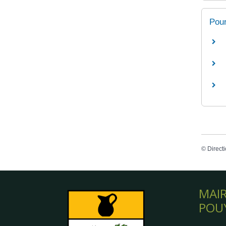
Pour
©
Directi
MAIR
POU