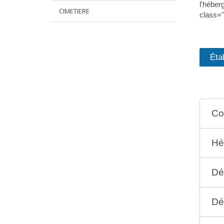
l'hébe
CIMETIERE
class="
Éta
Con
Hé
Dé
Dé