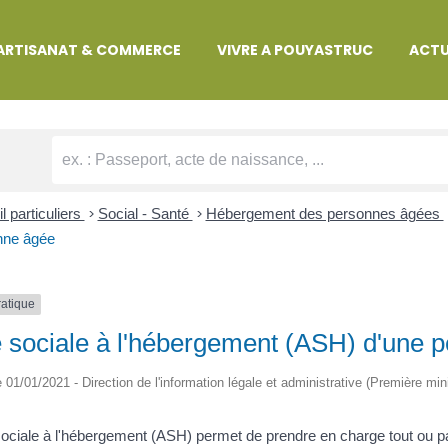
MARCHES ADMINISTRATIVES
ARTISANAT & COMMERCE
VIVRE A POUYASTRUC
ACTU
l particuliers
>
Social - Santé
>
Hébergement des personnes âgées
nne âgée
ratique
 sociale à l'hébergement (ASH) d'une 
le 01/01/2021 - Direction de l'information légale et administrative (Première min
sociale à l'hébergement (ASH) permet de prendre en charge tout ou p