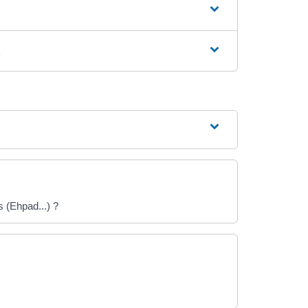
t
 (Ehpad...) ?