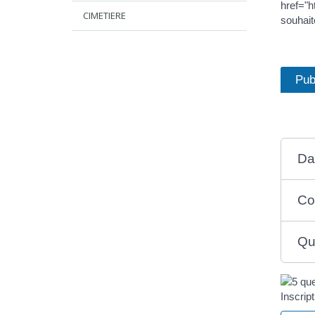
href="h
CIMETIERE
souhait
Pub
Dan
Co
Qu
Inscript