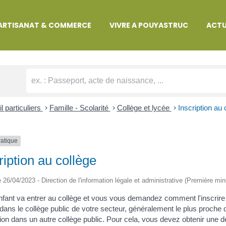
MARCHES ADMINISTRATIVES
ARTISANAT & COMMERCE
VIVRE A POUYASTRUC
ACTU
l particuliers
>
Famille - Scolarité
>
Collège et lycée
>
Inscription au 
ratique
ription au collège
le 26/04/2023 - Direction de l'information légale et administrative (Première min
nfant va entrer au collège et vous vous demandez comment l'inscrire 
 dans le collège public de votre secteur, généralement le plus proch
on dans un autre collège public. Pour cela, vous devez obtenir une d