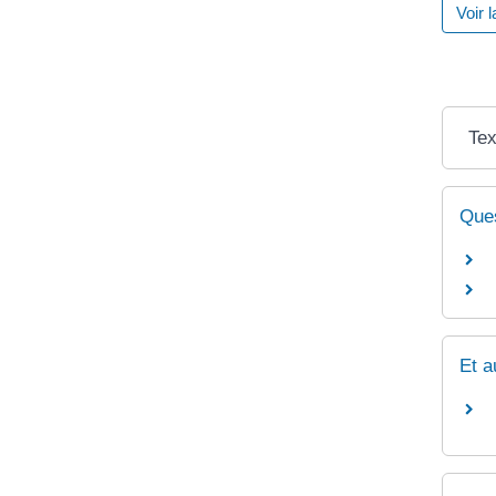
Voir 
Tex
Ques
Et a