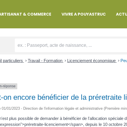
MARCHES ADMINISTRATIVES
ARTISANAT & COMMERCE
VIVRE A POUYASTRUC
ACTU
l particuliers
>
Travail - Formation
>
Licenciement économique
>
Peu
n-réponse
-on encore bénéficier de la préretraite 
le 01/01/2023 - Direction de l'information légale et administrative (Première min
 n'est plus possible de demander à bénéficier de l'allocation spéciale 
expression">préretraite-licenciement</span>, depuis le 10 octobre 2