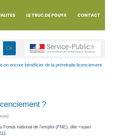
ALITES
LE TRUC DE POUYA
CONTACT
t-on encore bénéficier de la préretraite licenciement
licenciement ?
istre)
du Fonds national de l'emploi (FNE), dite <span
011.