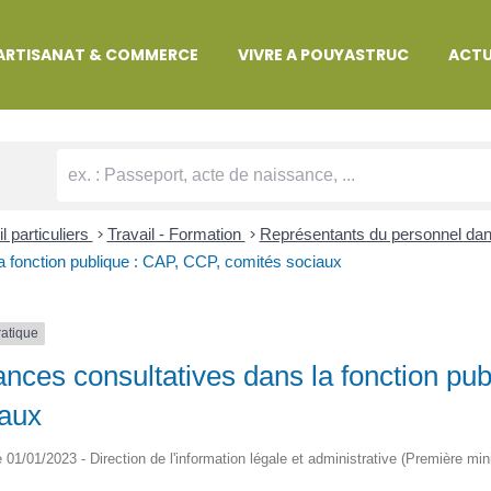
MARCHES ADMINISTRATIVES
ARTISANAT & COMMERCE
VIVRE A POUYASTRUC
ACTU
l particuliers
>
Travail - Formation
>
Représentants du personnel dans
a fonction publique : CAP, CCP, comités sociaux
ratique
ances consultatives dans la fonction pu
iaux
le 01/01/2023 - Direction de l'information légale et administrative (Première min