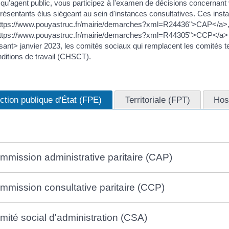
 qu'agent public, vous participez à l'examen de décisions concernant 
résentants élus siégeant au sein d'instances consultatives. Ces inst
https://www.pouyastruc.fr/mairie/demarches?xml=R24436">CAP</a>,
https://www.pouyastruc.fr/mairie/demarches?xml=R44305">CCP</a> 
ant> janvier 2023, les comités sociaux qui remplacent les comités te
ditions de travail (CHSCT).
ction publique d'État (FPE)
Territoriale (FPT)
Hos
mmission administrative paritaire (CAP)
mmission consultative paritaire (CCP)
mité social d'administration (CSA)