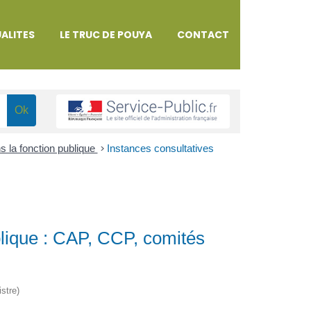
ALITES
LE TRUC DE POUYA
CONTACT
 la fonction publique
>
Instances consultatives
blique : CAP, CCP, comités
istre)