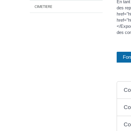
En tant
CIMETIERE
des rep
href="
href="
</Expos
des con
Fon
Co
Co
Co