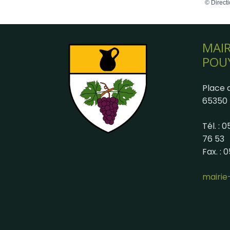
©
Directi
MAIR
POU
Place d
65350 
Tél. : 
76 53
Fax. : 
mairi