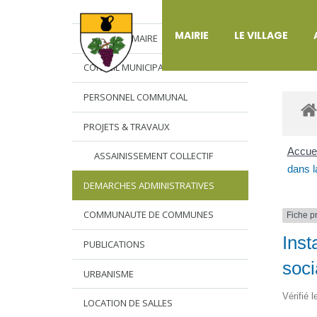
DÉ
MAIRIE
LE VILLAGE
L’EDITO DU MAIRE
CONSEIL MUNICIPAL
PERSONNEL COMMUNAL
PROJETS & TRAVAUX
Accuei
ASSAINISSEMENT COLLECTIF
dans l
DEMARCHES ADMINISTRATIVES
COMMUNAUTE DE COMMUNES
Fiche p
Inst
PUBLICATIONS
soc
URBANISME
Vérifié 
LOCATION DE SALLES