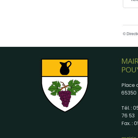
©
Directi
MAIR
POU
Place d
65350 
Tél. : 
76 53
Fax. : 