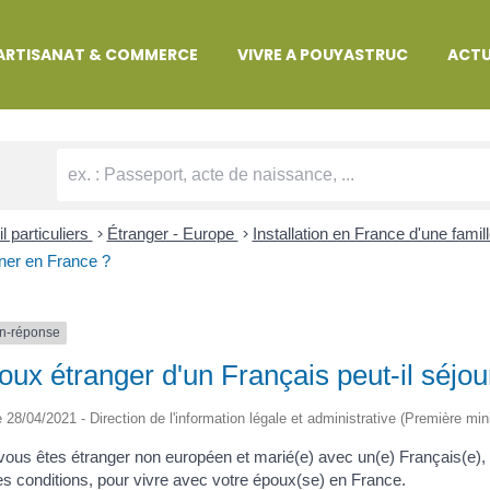
MARCHES ADMINISTRATIVES
ARTISANAT & COMMERCE
VIVRE A POUYASTRUC
ACTU
l particuliers
>
Étranger - Europe
>
Installation en France d'une famil
ner en France ?
n-réponse
oux étranger d'un Français peut-il séjo
le 28/04/2021 - Direction de l'information légale et administrative (Première min
 vous êtes étranger non européen et marié(e) avec un(e) Français(e), 
es conditions, pour vivre avec votre époux(se) en France.