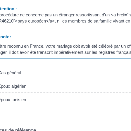
ention :
 procédure ne concerne pas un étranger ressortissant d'un <a href="
46210">pays européen</a>, ni les membres de sa famille vivant en 
noter
tre reconnu en France, votre mariage doit avoir été célébré par un offici
nger, il doit avoir été transcrit impérativement sur les registres françai
as général
oux algérien
oux tunisien
tes de référence