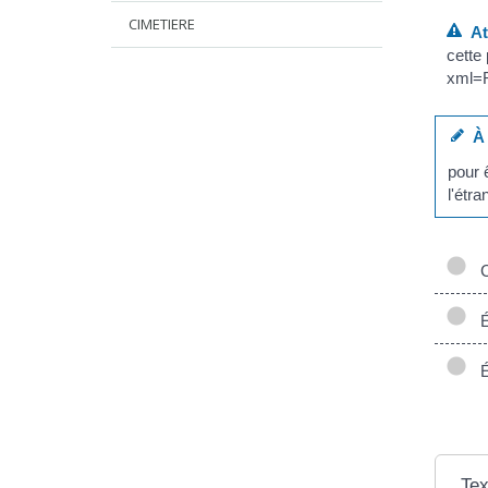
CIMETIERE
Att
cette
xml=R
À 
pour ê
l'étra
C
Ép
Ép
Tex