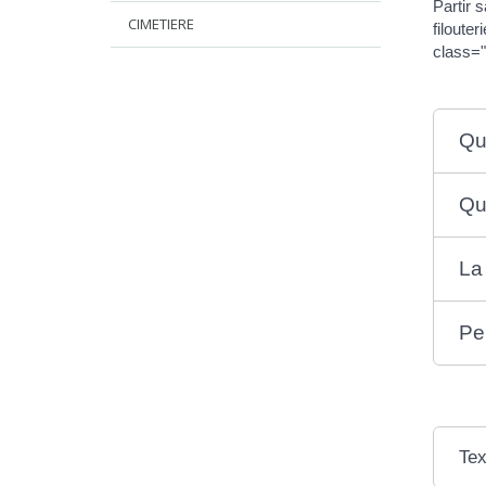
Partir 
CIMETIERE
filoute
class="
Qu'
Qu
La
Peu
Tex