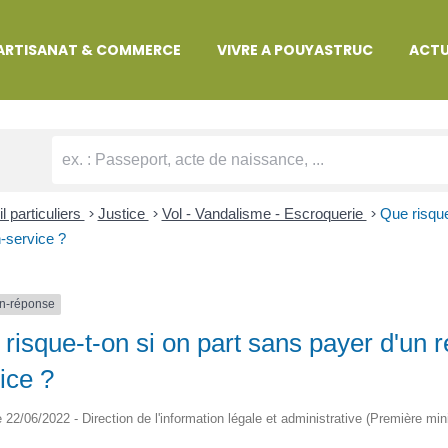
MARCHES ADMINISTRATIVES
ARTISANAT & COMMERCE
VIVRE A POUYASTRUC
ACTU
l particuliers
>
Justice
>
Vol - Vandalisme - Escroquerie
>
Que risque
n-service ?
n-réponse
risque-t-on si on part sans payer d'un r
ice ?
le 22/06/2022 - Direction de l'information légale et administrative (Première min