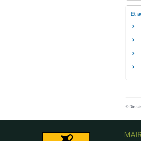
Et a
©
Directi
MAIR