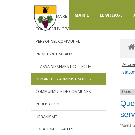
DÉ
MAIRIE
LE VILLAGE
L’EDITO DU MAIRE
CONSEIL MUNICIPAL
PERSONNEL COMMUNAL
PROJETS & TRAVAUX
Accuei
ASSAINISSEMENT COLLECTIF
statio
DEMARCHES ADMINISTRATIVES
COMMUNAUTE DE COMMUNES
Questio
Que 
PUBLICATIONS
serv
URBANISME
Vérifié 
LOCATION DE SALLES