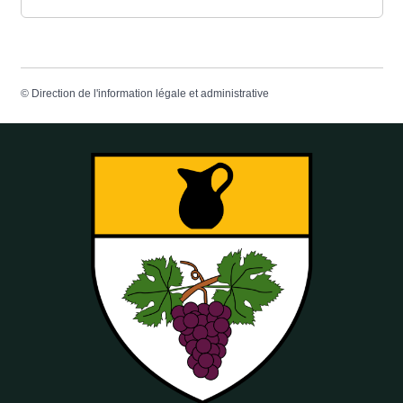
©
Direction de l'information légale et administrative