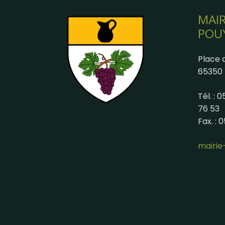
MAIR
POU
Place d
65350 
Tél. : 
76 53
Fax. : 
mairi