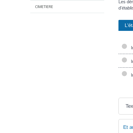
Les dém
CIMETIERE
d'établ
L'é
In
In
In
Tex
Et a