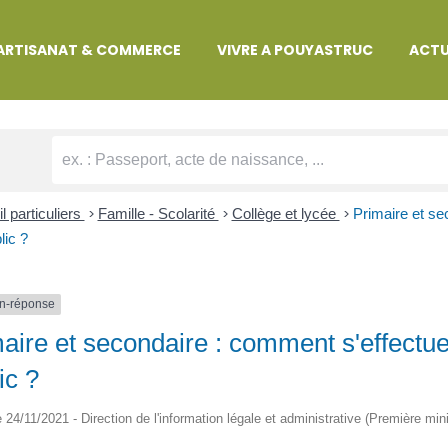
MARCHES ADMINISTRATIVES
ARTISANAT & COMMERCE
VIVRE A POUYASTRUC
ACTU
l particuliers
>
Famille - Scolarité
>
Collège et lycée
>
Primaire et se
lic ?
n-réponse
aire et secondaire : comment s'effectue
ic ?
le 24/11/2021 - Direction de l'information légale et administrative (Première mini