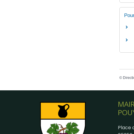
Pour
©
Directi
MAIR
POU
Place d