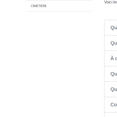
Voici l
CIMETIERE
Qu
Qu
À 
Qu
Qu
Co