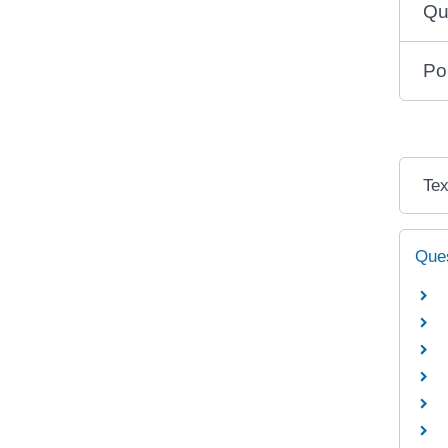
Qu
Po
Tex
Ques