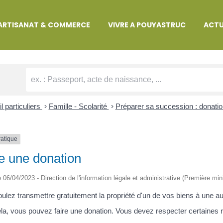
MARCHES ADMINISTRATIVES
ARTISANAT & COMMERCE
VIVRE A POUYASTRUC
ACTU
l particuliers
>
Famille - Scolarité
>
Préparer sa succession : donati
ratique
e une donation
le 06/04/2023 - Direction de l'information légale et administrative (Première min
ulez transmettre gratuitement la propriété d'un de vos biens à une a
la, vous pouvez faire une donation. Vous devez respecter certaines rè