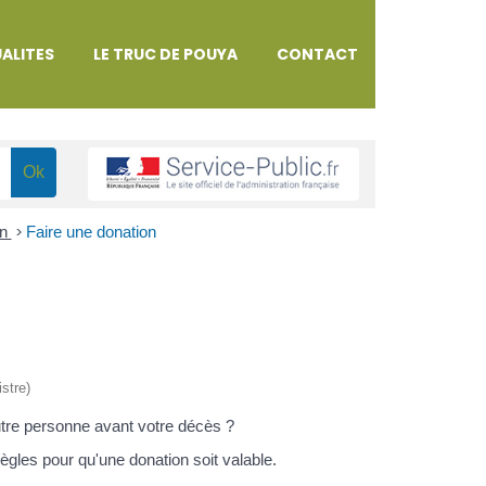
ALITES
LE TRUC DE POUYA
CONTACT
on
>
Faire une donation
istre)
utre personne avant votre décès ?
gles pour qu'une donation soit valable.