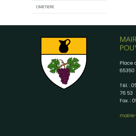
CIMETIERE
MAIR
POU
Place d
65350 
Tél. : 
76 53
Fax. : 
mairi