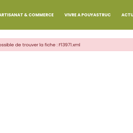
MARCHES ADMINISTRATIVES
ARTISANAT & COMMERCE
VIVRE A POUYASTRUC
ACTU
ssible de trouver la fiche : F13971.xml