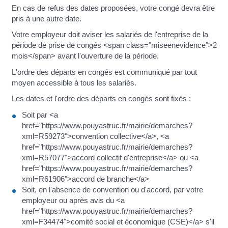
En cas de refus des dates proposées, votre congé devra être
pris à une autre date.
Votre employeur doit aviser les salariés de l'entreprise de la
période de prise de congés <span class="miseenevidence">2
mois</span> avant l'ouverture de la période.
L'ordre des départs en congés est communiqué par tout
moyen accessible à tous les salariés.
Les dates et l'ordre des départs en congés sont fixés :
Soit par <a
href="https://www.pouyastruc.fr/mairie/demarches?
xml=R59273">convention collective</a>, <a
href="https://www.pouyastruc.fr/mairie/demarches?
xml=R57077">accord collectif d'entreprise</a> ou <a
href="https://www.pouyastruc.fr/mairie/demarches?
xml=R61906">accord de branche</a>
Soit, en l'absence de convention ou d'accord, par votre
employeur ou après avis du <a
href="https://www.pouyastruc.fr/mairie/demarches?
xml=F34474">comité social et économique (CSE)</a> s'il