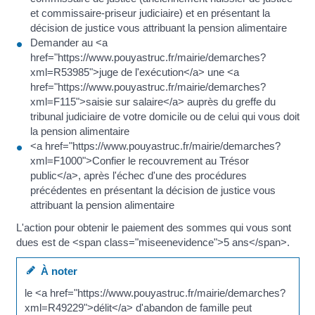
et commissaire-priseur judiciaire) et en présentant la
décision de justice vous attribuant la pension alimentaire
Demander au <a
href="https://www.pouyastruc.fr/mairie/demarches?
xml=R53985">juge de l'exécution</a> une <a
href="https://www.pouyastruc.fr/mairie/demarches?
xml=F115">saisie sur salaire</a> auprès du greffe du
tribunal judiciaire de votre domicile ou de celui qui vous doit
la pension alimentaire
<a href="https://www.pouyastruc.fr/mairie/demarches?
xml=F1000">Confier le recouvrement au Trésor
public</a>, après l'échec d'une des procédures
précédentes en présentant la décision de justice vous
attribuant la pension alimentaire
L'action pour obtenir le paiement des sommes qui vous sont
dues est de <span class="miseenevidence">5 ans</span>.
À noter
le <a href="https://www.pouyastruc.fr/mairie/demarches?
xml=R49229">délit</a> d'abandon de famille peut