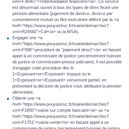
xml=F36407">l'intermédiation financière</a>. Ce service
est désormais ouvert à tous les types de titres fixant une
pension alimentaire (jugement de divorce, divorce par
consentement mutuel ou titre exécutoire délivré par la <a
href="https://www.pouyastruc.fr/mairie/demarches?
xml=R24582">Caf</a> ou la MSA).
Engager une <a
href="https://www.pouyastruc.fr/mairie/demarches?
xml=F998">procédure de "paiement direct"</a> en faisant
appel à un commissaire de justice (anciennement huissier
de justice et commissaire-priseur judiciaire). Il est possible
d'engager cette procédure dès le
1<Exposant>er</Exposant> impayé ou le
1<Exposant>er</Exposant> versement partiel, en
présentant la décision de justice vous attribuant la pension
alimentaire.
Obtenir une <a
href="https://www.pouyastruc.fr/mairie/demarches?
xml=F1850">saisie sur compte bancaire</a> ou <a
href="https://www.pouyastruc.fr/mairie/demarches?
xml=F1751">saisie-vente</a> en faisant appel à un
commissaire de justice (anciennement huissier de justice