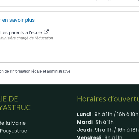
 en savoir plus
Les parents à l'école
Ministère chargé de l'éducation
on de l'information légale et administrative
IE DE
Horaires d’ouvert
YASTRUC
Lundi
: 9h à 11h / 16h à 18h
Mardi
: 9h à 11h
e la Mairie
Jeudi
: 9h à 11h / 16h à 18h
Pouyastruc
Vendredi
: 9h à 11h