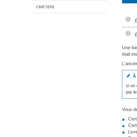
CIMETIERE
Éc
Éc
Une foi
était ins
L'ancie
À 
si un
par le
Vous de
Cert
Cert
Livr