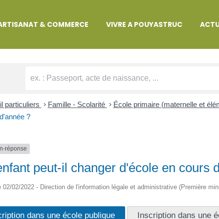
MARCHES ADMINISTRATIVES
ARTISANAT & COMMERCE
VIVRE A POUYASTRUC
ACTU
l particuliers
>
Famille - Scolarité
>
École primaire (maternelle et él
d'année ?
n-réponse
nfant peut-il changer d'école en cours 
le 02/02/2022 - Direction de l'information légale et administrative (Première min
cription dans une école publique
Inscription dans une é