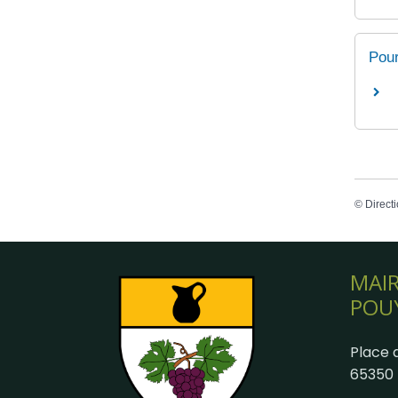
Pour
©
Directi
MAIR
POU
Place d
65350 