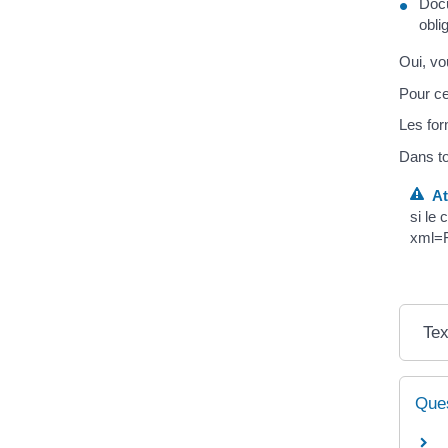
Docu
obli
Oui, vo
Pour ce
Les for
Dans to
Att
si le
xml=F
Tex
Ques