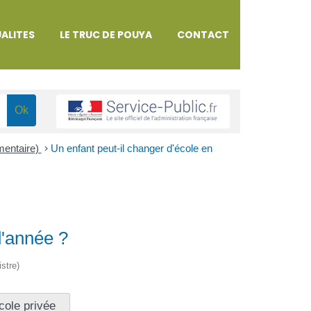
ALITES
LE TRUC DE POUYA
CONTACT
émentaire)
>
Un enfant peut-il changer d'école en
d'année ?
istre)
cole privée