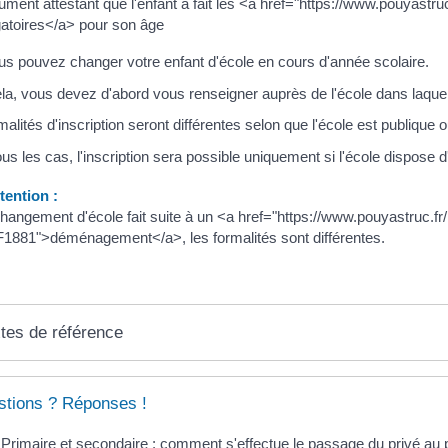
ment attestant que l'enfant a fait les <a href="https://www.pouyast
gatoires</a> pour son âge
us pouvez changer votre enfant d'école en cours d'année scolaire.
la, vous devez d'abord vous renseigner auprès de l'école dans laquell
malités d'inscription seront différentes selon que l'école est publique o
us les cas, l'inscription sera possible uniquement si l'école dispose d
ention :
 changement d'école fait suite à un <a href="https://www.pouyastruc.
1881">déménagement</a>, les formalités sont différentes.
tes de référence
tions ? Réponses !
Primaire et secondaire : comment s'effectue le passage du privé au p