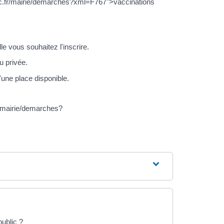
ruc.fr/mairie/demarches?xml=F767">vaccinations
e vous souhaitez l'inscrire.
u privée.
'une place disponible.
fr/mairie/demarches?
ublic ?