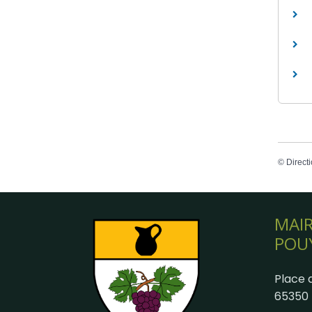
©
Directi
MAIR
POU
Place d
65350 