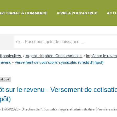
MARCHES ADMINISTRATIVES
ARTISANAT & COMMERCE
VIVRE A POUYASTRUC
ACTU
l particuliers
>
Argent - Impôts - Consommation
>
Impôt sur le reven
 revenu - Versement de cotisations syndicales (crédit d'impôt)
ratique
t sur le revenu - Versement de cotisatio
pôt)
le 17/04/2023 - Direction de l'information légale et administrative (Première min